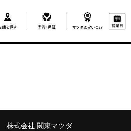
店舗を探す
品質・保証
マツダ認定U-Car
株
式会社 関東マツダ