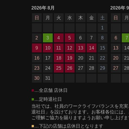
2026
年
8月
2026
年
日
月
火
水
木
金
土
日
1
2
3
4
5
6
7
8
6
7
9
10
11
12
13
14
15
13
1
16
17
18
19
20
21
22
20
2
23
24
25
26
27
28
29
27
2
30
31
■
…全店舗 店休日
■
…定時退社日
当社では、社員のワークライフバランスを充実
退社日」を設けております。お客様各位には、
ご理解ご協力を賜りますようお願い申し上げま
■
…下記の店舗は店休日となります