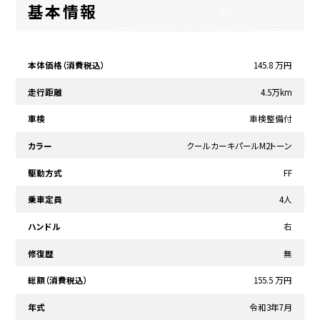
基本情報
本体価格（消費税込）
145.8 万円
走行距離
4.5万km
車検
車検整備付
カラー
クールカーキパールM2トーン
駆動方式
FF
乗車定員
4人
ハンドル
右
修復歴
無
総額（消費税込）
155.5 万円
年式
令和3年7月