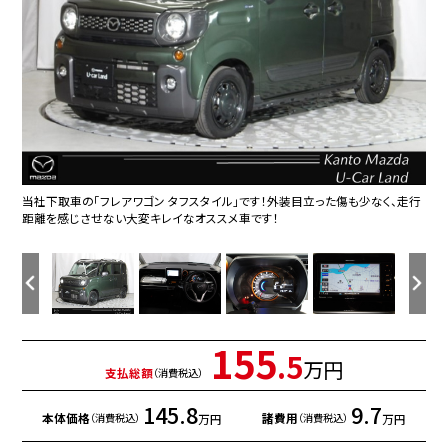
当社下取車の「フレアワゴン タフスタイル」です！外装目立った傷も少なく、走行
デュアル＋サイド＋カーテンエアバッグが万が一の衝突時に乗員の衝撃を和ら
シンプルながらも落ち着いたメーターパネルは大人な雰囲気を演出します。
ナビやフルセグＴＶ、Bluetooth、CD/DVDプレイヤーなどのエンターテーメント
狭い場所での駐車やすれ違いなどでより的確な運転操作に役立つ全方位カメラ
ＤＳＣ（横滑り防止機構）やＬＤＷＳ（車線逸脱警報システム）で安全運転をサポ
運転席、助手席ともに電動スライドドアを採用しております。狭い場所での乗り
運転席の状態もグッド！年式・走行距離をほとんど感じさせない、大変きれいな
運転席にはドライバーの体型や好みに応じて前後方向だけでなく、高さの調整
助手席の状態も言う事なし！室内気になる臭いもありません！！
リアシートも使用感なくピッカピカです！足元ゆったり伸ばして座れますよ！
トランクの開口部は大きく荷物を入れやすい形状です。目立つシミや汚れもなく、
リアシートも簡単格納ができ、大きな荷物もらくらく収納できます！
FM/AMラジオ、CD/DVDプレイヤーに加えて、TVチューナーなども付属しておりま
地図データーの更新ご希望のお客様は販売店スタッフにご相談ください。
Bluetoothに接続することで、スマートフォンに入っている音楽アプリを車内で楽
温度の設定のみで快適な風量やモードなどを自動調整してくれるフルオートエ
シートヒーターが装備されていますので、寒い冬の日でも快適なドライブをお楽
変速ショックが少なく滑らかで低燃費にも貢献してくれるMTモード付ＣＶＴ！
レーダークルーズコントロールは先行車との車間を維持しながら追従走行を行
ＥＴＣも装着済み!さまざまな特典が受けれるＥＴＣは今やカーライフのマストア
運転に役立つ車速などの情報が、前方の視線の先で見えるヘッドアップディス
夕暮れ時や連続したトンネルなど、ヘッドライト点・消灯の煩わしさから開放して
助手席の下には大変便利な収納ボックスがございます！
後席にはとても便利なテーブル＆ドリンクホルダー付きです。
下廻りに目立つサビや腐食も無く安心してお使いいただけます
天井には目立つ汚れやシミも無くきれいな状態です
リアバンパーには障害物への接近をアラーム音で知らせてくれるパーキングセ
取り扱い説明書・整備手帳・スペアキーが揃ってますので安心です。
トラブルの少ない丈夫で長持ちのエンジンだからメンテナンスも安心！マツダデ
ＬＥＤヘッドライト装備！明るい白色光で夜間走行時の高い視認性を確保し、ＬＥ
純正14インチアルミホイールがボディデザインをより一層引き立たせます。
各タイヤの溝も4ミリ残っております。
運転席足元も汚れが少なく、大変きれいな状態に仕上がっております。サイドブ
【デュアルセンサーブレーキサポート】フロントガラスに設置したデュアルセンサ
窓が大きいので視界が広く、小回りが利くので運転しやすいですよ！
アドバンストキーを携帯しているだけで、ドア、トランクの施錠／開錠が行えま
エンジンの始動は、鍵を差し込んで回すなどの操作をせずにエンジンをかけら
お好みの設定に応じて平均燃費や航続可能距離も表示可能です！
"中古車はタイミングが重要！コレだと思ったらすぐにお問い合わせ下さい！メー
距離を感じさせない大変キレイなオススメ車です！
げてくれます。またＡＢＳで滑りやすい路面でも安定したブレーキ性能を発揮して
機能を凝縮しております。
が装備されています。
ート！
降りに大変役立つ快適な装備です。
室内です！
ができるシートリフターを装備！
安心してご利用いただけます。
す！
しめたり、通話が出来ます♪
アコンを装備！
しみいただけます！
い、長距離でのドライバー負担を軽減させてくれます。
イテム！
プレイを装備しております。
くれるオートライトが装備されています。
ンサーが装着されています。
ィーラーなら銘柄問わず全国のマツダ販売店で保証修理対応可能です！
Ｄならではの省電力化で低燃費にも貢献しています。
レーキはペダル式です。
ーが前方の車や人を検知。レーザーレーダーと単眼カメラを組み合わせて、万
す。雨の日や荷物で手が塞がっている時に、特に助かる快適な装備です。
れるプッシュスタート式を採用しています。
ルでも♪お電話でも♪
くれます。
が一の危険を検知し、衝突回避をサポートします！
一目惚れしたお車はすぐにご連絡ください♪"
155
.5
万円
支払総額
（消費税込）
145.8
9.7
本体価格
諸費用
万円
万円
（消費税込）
（消費税込）