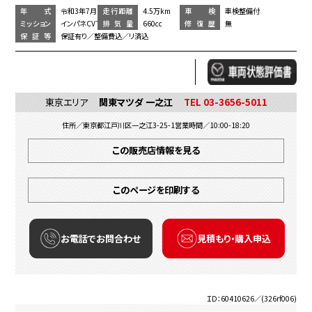
年 式
令和3年7月
走行距離
4.5万km
車 検
車検整備付
ミッション
インパネCVT
排気量
660cc
修復歴
無
保証等
保証有り／整備費込／リ済込
東京エリア
関東マツダ 一之江
TEL 03-3656-5011
住所／東京都江戸川区一之江3-25-1
営業時間／10:00-18:20
この販売店情報を見る
このページを印刷する
お電話でお問合わせ
見積もり・購入申込
ＩＤ：60410626／(326rf006)