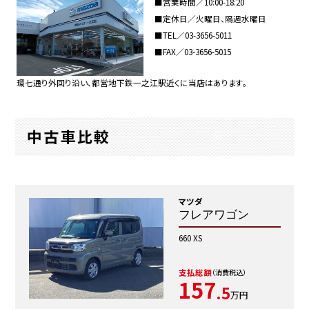
■営業時間／10:00-18:20
■定休日／火曜日、隔週水曜日
■TEL／
03-3656-5011
■FAX／03-3656-5015
環七通り外回り沿い、都営地下鉄一之江駅近くに当店はあります。
中古車比較
マツダ
フレアワゴン
660 XS
支払総額
（消費税込）
157
.5
万円