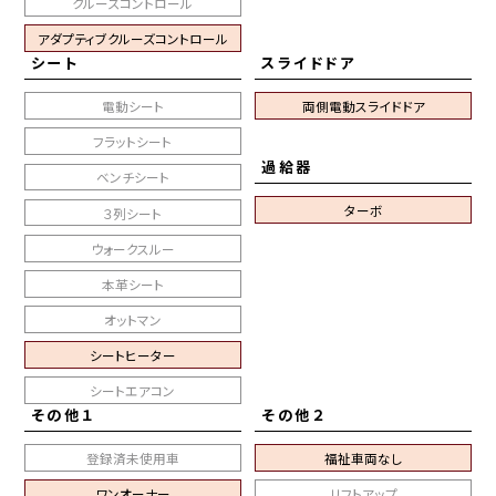
クルーズコントロール
アダプティブクルーズコントロール
シート
スライドドア
電動シート
両側電動スライドドア
フラットシート
過給器
ベンチシート
ターボ
３列シート
ウォークスルー
本革シート
オットマン
シートヒーター
シートエアコン
その他１
その他２
登録済未使用車
福祉車両なし
ワンオーナー
リフトアップ