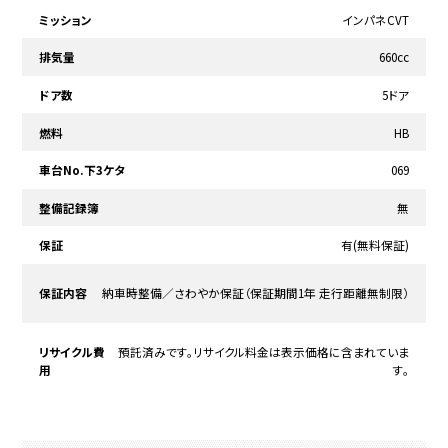
ミッション
インパネCVT
排気量
660cc
ドア数
5ドア
燃料
HB
車台No.下3ケタ
069
整備記録簿
無
保証
有(無料保証)
保証内容
納車時整備／さわやか保証（保証期間1年 走行距離無制限）
リサイクル費
預託済みです。リサイクル料金は表示価格に含まれていま
用
す。