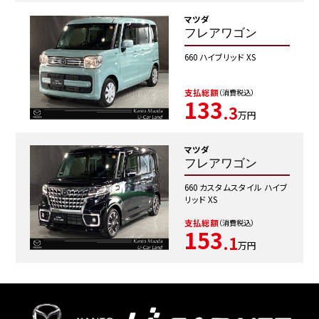
マツダ
フレアワゴン
660 ハイブリッド XS
支払総額
（消費税込）
133
.3
万円
マツダ
フレアワゴン
660 カスタムスタイル ハイブ
リッド XS
支払総額
（消費税込）
153
.1
万円