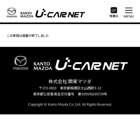
この車両は掲載が終了しました
株式会社 関東マツダ
〒173-0033 東京都板橋区大山西町3-12
東京都公安委員会交付番号 第305550205739号
Copyright © Kanto Mazda Co.,Ltd. All Rights Reserved.