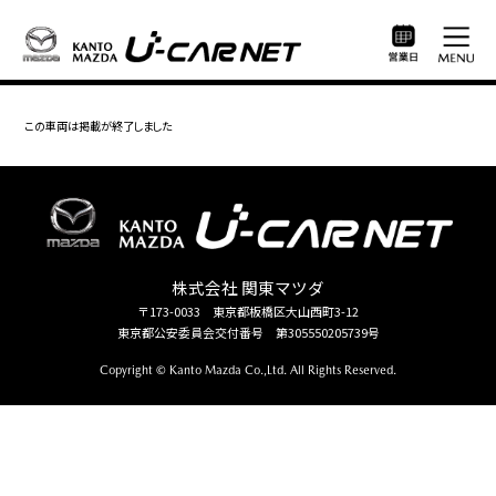
この車両は掲載が終了しました
株式会社 関東マツダ
〒173-0033 東京都板橋区大山西町3-12
東京都公安委員会交付番号 第305550205739号
Copyright © Kanto Mazda Co.,Ltd. All Rights Reserved.