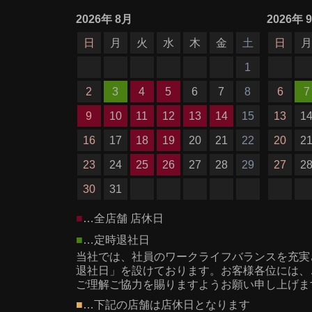
2026
年
8月
2026
年
日
月
火
水
木
金
土
日
1
2
3
4
5
6
7
8
6
7
9
10
11
12
13
14
15
13
1
16
17
18
19
20
21
22
20
2
23
24
25
26
27
28
29
27
2
30
31
■
…全店舗 店休日
■
…定時退社日
当社では、社員のワークライフバランスを充実
退社日」を設けております。お客様各位には、
ご理解ご協力を賜りますようお願い申し上げま
■
…下記の店舗は店休日となります