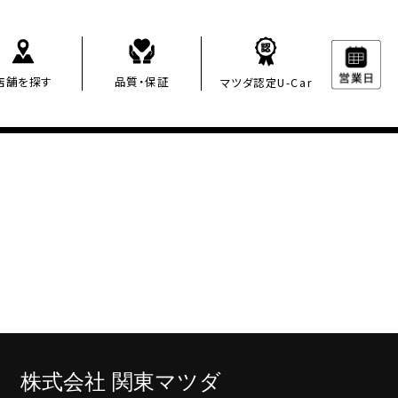
店舗を探す
品質・保証
マツダ認定U-Car
株
式会社 関東マツダ