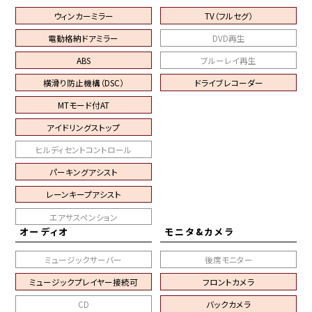
ウィンカーミラー
TV（フルセグ）
電動格納ドアミラー
DVD再生
ABS
ブルーレイ再生
横滑り防止機構（DSC）
ドライブレコーダー
MTモード付AT
アイドリングストップ
ヒルディセントコントロール
パーキングアシスト
レーンキープアシスト
エアサスペンション
オーディオ
モニタ&カメラ
ミュージックサーバー
後席モニター
ミュージックプレイヤー接続可
フロントカメラ
CD
バックカメラ