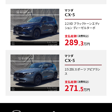
マツダ
CX-5
2.2 XD ブラックトーンエディ
ション ディーゼルターボ
支払総額
（消費税込）
289
.3
万円
マツダ
CX-5
2.5 25S スポーツ アピアラン
ス
支払総額
（消費税込）
271
.5
万円