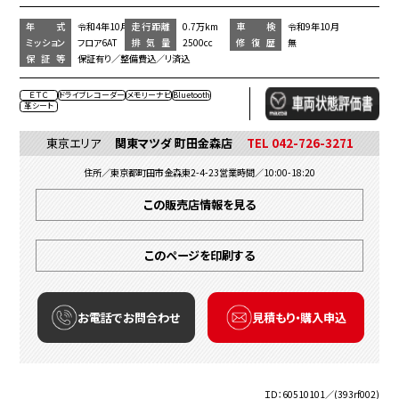
年 式
令和4年10月
走行距離
0.7万km
車 検
令和9年10月
ミッション
フロア6AT
排気量
2500cc
修復歴
無
保証等
保証有り／整備費込／リ済込
ＥＴＣ
ドライブレコーダー
メモリーナビ
Bluetooth
革シート
東京エリア
関東マツダ 町田金森店
TEL 042-726-3271
住所／東京都町田市金森東2-4-23
営業時間／10:00-18:20
この販売店情報を見る
このページを印刷する
お電話でお問合わせ
見積もり・購入申込
ＩＤ：60510101／(393rf002)