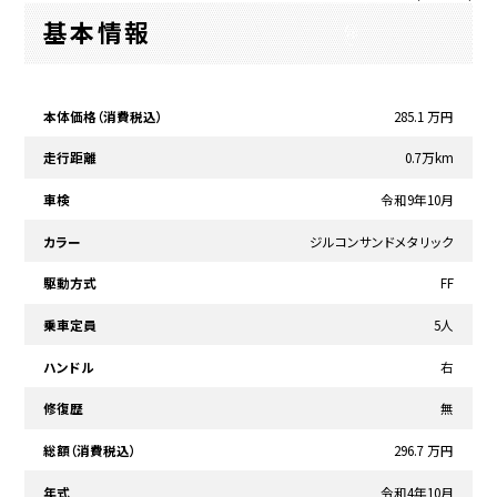
基本情報
本体価格（消費税込）
285.1 万円
走行距離
0.7万km
車検
令和9年10月
カラー
ジルコンサンドメタリック
駆動方式
FF
乗車定員
5人
ハンドル
右
修復歴
無
総額（消費税込）
296.7 万円
年式
令和4年10月