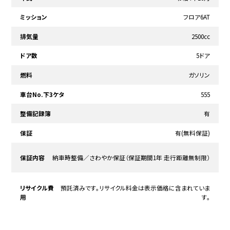
ミッション
フロア6AT
排気量
2500cc
ドア数
5ドア
燃料
ガソリン
車台No.下3ケタ
555
整備記録簿
有
保証
有(無料保証)
保証内容
納車時整備／さわやか保証（保証期間1年 走行距離無制限）
リサイクル費
預託済みです。リサイクル料金は表示価格に含まれていま
用
す。