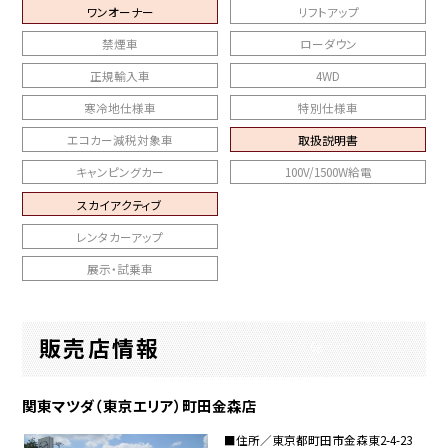
ワンオーナー
リフトアップ
禁煙車
ローダウン
正規輸入車
4WD
寒冷地仕様車
特別仕様車
エコカー減税対象車
取扱説明書
キャンピングカー
100V/1500W給電
スカイアクティブ
レンタカーアップ
展示・試乗車
販売店情報
関東マツダ（東京エリア）町田金森店
■住所／東京都町田市金森東2-4-23