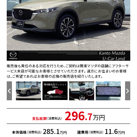
中古車残価設定型クレジット取扱中。詳しくは店舗までお問合せ下さい。
販売後も責任のある対応を行うため、ご契約は関東マツダの店舗にアフターサ
細部まで作り込まれた造形美！毎日でも運転して『人馬一体』を楽しみたくなりま
ナビやフルセグＴＶ、インターネットラジオやBluetoothなどのエンターテーメン
狭い場所での駐車やすれ違いなどでより的確な運転操作に役立つ３６０°ビュー
ＴＣＳ（トラクションコントロールシステム）＆ＤＳＣ（横滑り防止機構）やＢＳＭ（隣
立体感があり、シート中央部とサイド部をくっきりと分断したサポート性の高い
シートメモリー機能を備える１０ＷＡＹパワーシートを装備！体格や好みに応じ
キメが細かく弾力性に富んだ振動吸収ウレタンの採用により、体を包み込んでく
後席もゆったりとくつろげるスペースを確保し、万が一の前面衝突時には後席乗
ラゲッジルームの広さはもちろん、4:2:4分割可倒式シートバックにより、様々な
トランク側からレバーワンタッチで両席ともシートを倒せば広々ラゲッジスペー
さまざまなオーディオソースが楽しめます！地デジつき！スマホとの連動も楽々で
地図データの更新ご希望のお客様は販売店スタッフにご相談ください。
危険な状況になってから対処するのではなくもっと前の段階から安全について
i-ＤＭ（インテリジェント・ドライブ・マスター）は運転操作の無駄を抑えたスムー
温度の設定のみで快適な風量やモードなどを自動調整してくれるフルオートエ
ステアリングヒーターとシートヒーターが装備されていますので、寒い冬の日で
アクセルペダルを踏み込む量や速さに応じて変速パターンをし、人馬一体の運
手元を見なくてもノールックで直感的に操作が出来るコマンダーコントロール
オーディオリモートコントロールスイッチにより、手元でのステレオ操作や、ハン
ＭＲＣＣ（マツダレーダークルーズコントロール）は先行車との車間を維持しなが
レバーをAUTOの位置にしているとき、レインセンサーが雨を感知すると、雨量に
夕暮れ時や連続したトンネルなど、ヘッドライト点・消灯の煩わしさから開放して
ＥＴＣも装着済み!さまざまな特典が受けれるＥＴＣは今やカーライフのマストア
フロント側ドライブレコーダー。運転中の映像・音声などを記録して、交通事故や
リア側ドライブレコーダー。運転中の映像・音声などを記録して、交通事故やトラ
車速やナビのルート誘導などを表示してくれるアクティブ・ドライビング・ディスプ
取り扱い説明書・整備手帳・スペアキーが揃ってますので安心です。
ＳＫＹＡＣＴＩＶ－Ｇ搭載！爽快なパワーフィールと低中速の豊かなトルクによる
ＬＥＤヘッドライト装備！明るい白色光で夜間走行時の高い視認性を確保し、ＬＥ
純正アルミホイールがボディデザインをより一層引き立たせ、『走る歓び』を演出
各タイヤの溝もまだまだ残っております。
負担を感じることなく正確にペダルを操作することが出来ます。
マツダの新しいＳＵＶスタイルＣＸ－５！シーンを選ばない美しい存在感を演出し
お車の検討時には自動車保険のことも気になりますよね。是非お任せ下さい！
中古車はタイミングが重要！コレだと思ったらすぐにお問い合わせ下さい！メー
全国のマツダ販売店（離島は除く）にて保証修理対応可能です！詳しくは店舗ス
延長保証やアドバンテージローンも実施中♪お気軽にお問い合わせください♪
購入後はメンテナンスも大切。大事な愛車は長く使いたいですよね。メンテンス
ービス来店が可能なお客様とさせていただきます。 遠方にお住まいのお客様
す。是非、クルマに触れてその質感を味わってください。
ト機能を凝縮したマツダコネクト！
モニターが装備されています。
車線上の側・後方からの車両接近を通知）、ＬＤＷＳ（車線逸脱警報システム）で
形状のシートが「人馬一体」感を強く演出しています。
たポジションをスムーズに調整できます。
れるような心地よいフィット感を実現！
員の下半身がシートから滑り落ちることを抑制する構造になってます。
シチュエーションに応じた使い方ができます。
スの完成です！
す♪
考え設計する。それがマツダの安全に対する考え方です。
ズな運転をサポートし、快適なドライブや燃料消費を抑える事にも役立つアイテ
アコンを装備！
も快適なドライブをお楽しみいただけます！
転感覚を発揮してくれる６速オートマ！
はドライバーの気持ちに寄り添える様にと、マツダの考え方を具現化したひとつ
ズフリー通話が楽しめます。
ら追従走行を行い、長距離でのドライバー負担を軽減させてくれます。
応じてワイパーが自動で作動してくれるオートワイパーを装備！設定変更で非作
くれるオートライトが装備されています。
イテム！
トラブルが起きた時の正確な状況把握に役立つドライブレコーダーが装着され
ブルが起きた時の正確な状況把握に役立つドライブレコーダーが装着されてい
レイ。視線や焦点調節が少なく済み、気持ちよく安全に運転を楽しめます。
実用域での扱い易さを是非体感して下さい！
Ｄならではの省電力化で低燃費にも貢献しています。
しています。
体格に関係なく自然でリラックスした運転姿勢をとることが可能です♪
た『魂動デザイン』に心ときめきます。
お客様のカーライフにぴったりの自動車保険をご提案致します。
ルでも♪お電話でも♪
タッフまで！
商品も取り揃えております。お客様のカーライフを全面的にサポート致します！
は、ご希望であればお客様の近隣の販売店を紹介いたします。
安全運転をサポート！
ムです。
の例です。
動にすると、間欠作動に固定されます。
ています。
ます。
296
.7
万円
支払総額
（消費税込）
285.1
11.6
本体価格
諸費用
万円
万円
（消費税込）
（消費税込）