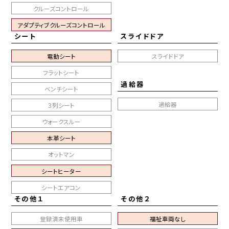
クルーズコントロール
アダプティブクルーズコントロール
シート
スライドドア
電動シート
スライドドア
フラットシート
過給器
ベンチシート
過給器
３列シート
ウォークスルー
本革シート
オットマン
シートヒーター
シートエアコン
その他１
その他２
登録済未使用車
福祉車両なし