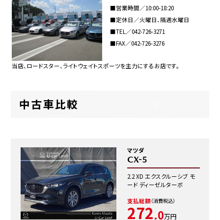
■営業時間／10:00-18:20
■定休日／火曜日、隔週水曜日
■TEL／
042-726-3271
■FAX／042-726-3276
当店、ロードスター、ライトウェイトスポーツを主力にするお店です。
中古車比較
マツダ
CX-5
2.2 XD エクスクルーシブ モ
ード ディーゼルターボ
支払総額
（消費税込）
272
.0
万円