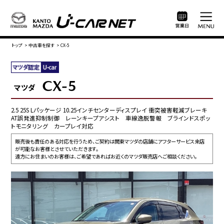
トップ
>
中古車を探す
>
CX-5
CX-5
マツダ
2.5 25S Lパッケージ 10.25インチセンターディスプレイ 衝突被害軽減ブレーキ
AT誤発進抑制制御 レーンキープアシスト 車線逸脱警報 ブラインドスポッ
トモニタリング カープレイ対応
販売後も責任のある対応を行うため、ご契約は関東マツダの店舗にアフターサービス来店
が可能なお客様とさせていただきます。
遠方にお住まいのお客様は、ご希望であればお近くのマツダ販売店へご相談ください。