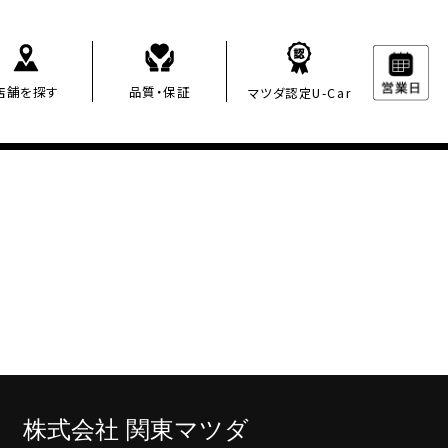
店舗を探す
品質・保証
マツダ認定U-Car
株
式会社 関東マツダ