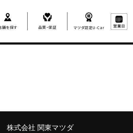
店舗を探す
品質・保証
マツダ認定U-Car
株
式会社 関東マツダ