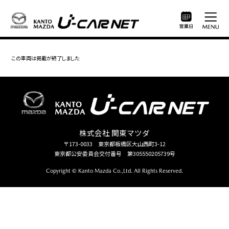
この車両は掲載が終了しました
株式会社 関東マツダ
〒173-0033 東京都板橋区大山西町3-12
東京都公安委員会交付番号 第305550205739号
Copyright © Kanto Mazda Co.,Ltd. All Rights Reserved.