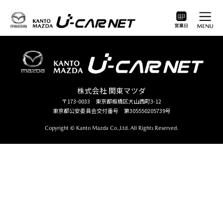
この車両は掲載が終了しました
株式会社 関東マツダ
〒173-0033 東京都板橋区大山西町3-12
東京都公安委員会交付番号 第305550205739号
Copyright © Kanto Mazda Co.,Ltd. All Rights Reserved.