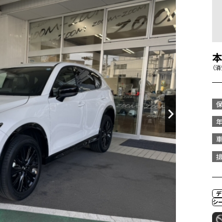
（
デ
シ