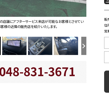
販
でお問い合わせください。
の店舗にアフターサービス来店が可能なお客様とさせてい
』を楽しみたくなります。是非、クルマに触れてその質感を味
り、安全で直感的に考え、様々なデバイスにも対応したコネク
ートホールドが搭載。信号待ちや渋滞中などにブレーキペダ
たサポート性の高い形状のシートが「人馬一体」感を強く演出
方衝突時には後席乗員の下半身がシートから滑り落ちること
店舗スタッフまで。
是非お任せください！お客様のカーライフにピッタリの自動車
ブラックメタリック塗装）
事前にお問い合わせの上、該当車両の有無をご確認ください
軽にお問い合わせください。
いですよね。メンテナンス商品も取り揃えております。お客様
用、車庫証明申請費用、諸税、自賠責保険等です。希望ナンバ
立つ360°ビュー・モニターが装備されております。
くれるフルオートエアコンを装備。運転席と助手席にはシー
を造りだし、荷物がスムーズに出し入れできる使い易さを実現
使い方ができます。
防止機能)やBSM(隣車線上の側・後方からの車両接近を通知),
ります。
速追従機能付]と併せてクルージング＆トラフィック・サポート(C
住
お客様の近隣の販売店を紹介いたします。
スプレイを搭載。
前後方向だけでなく高さも調整できます。
ださい。
ります。
営業
048-831-3671