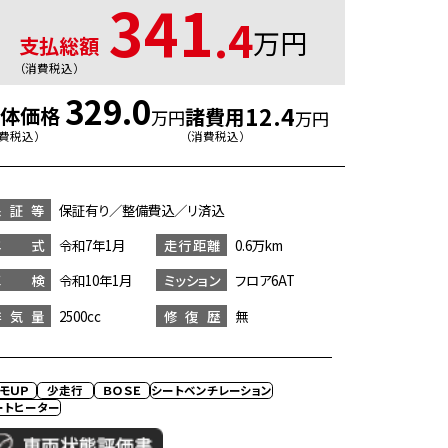
341
.4
万円
支払総額
（消費税込）
329.0
12.4
本体価格
諸費用
万円
万円
消費税込）
（消費税込）
保証等
保証有り／整備費込／リ済込
年 式
令和7年1月
走行距離
0.6万km
車 検
令和10年1月
ミッション
フロア6AT
排気量
2500cc
修復歴
無
モＵＰ
少走行
ＢＯＳＥ
シートベンチレーション
ートヒーター