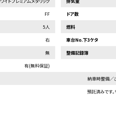
ワイトプレミアムメタリック
排気量
FF
ドア数
5人
燃料
右
車台No.下3ケタ
無
整備記録簿
有(無料保証)
納車時整備／さ
預託済みです。