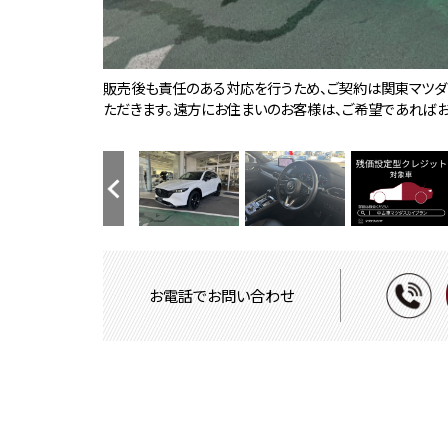
中古車残価設定型クレジット取り扱い中。詳しくは店舗ま
販売後も責任のある対応を行うため、ご契約は関東マツダ
細部まで作り込まれた造形美！毎日でも運転して『人馬一体
マツダコネクトは、人間中心の考え方に基づいた設計によ
ブレーキペダルから足を離しても、停止状態を維持するオ
立体感があり、シート中央部とサイド部をくっきりと分断し
後席もゆったりくつろげるスペースを確保し、万が一の前
全国のマツダディーラーで保証修理対応可能です。詳しくは
お車の検討時には自動車保険のことも気になりますよね。
225/55R19 99Vタイヤ＆19×7Jインチアルミホイール（
商談中・売約済の場合もございますので、ご来店の際には
中古車はタイミングが重要です。メールでもお電話でもお気
購入後はメンテナンスも大切です。大事な愛車は長く使いた
※掲載の諸費用は、リサイクル料金、（当店地域）の登録費
狭い場所での駐車やすれ違いなどでより的確な運転操作に役
バックモニターも標準装備されております。
温度の設定のみで快適な風量やモードなどを自動調整して
後席にもシートヒーターが装備。USB挿し口もございます。
ラゲッジルーム内の凹凸をなくす事でスッキリした広がり
4:2:4分割シートにより、様々なシチュエーションに応じた
TCS(トラクションコントロールシステム)＆DSC(横滑り
アクティブ・ドライビング・ディスプレイも標準装備されてお
マツダ・レーダー・クルーズ・コントロール(MRCC)[全車
取扱説明書・整備手帳・スペアキーも揃っております。
ただきます。遠方にお住まいのお客様は、ご希望であれば
わってください。
ティビティシステムです。10.25インチのワイドセンターディ
ルを踏み続ける必要がなく、足の疲れを軽減してくれます。
しています。運転席にはドライバーの体型や好みに応じて
を抑制する構造になっております。
延長保証もご加入いただけます。お気軽にお問い合わせく
保険をご提案いたします。
ませ。
のカーライフを全面的にサポートいたします。
ーをご希望の場合やETCセットアップ料金は別途費用で承
トベンチレーションとシートヒーターも装備。
しております。
LDWS(車線逸脱警報システム)で安全運転をサポート！
TS)が装備。
お電話でお問い合わせ