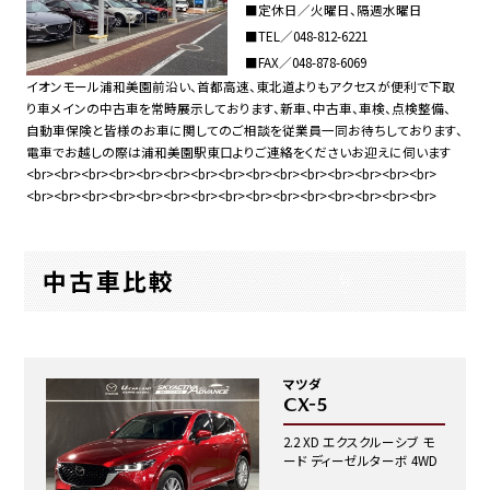
■定休日／火曜日、隔週水曜日
■TEL／
048-812-6221
■FAX／048-878-6069
イオンモール浦和美園前沿い、首都高速、東北道よりもアクセスが便利で下取
り車メインの中古車を常時展示しております、新車、中古車、車検、点検整備、
自動車保険と皆様のお車に関してのご相談を従業員一同お待ちしております、
電車でお越しの際は浦和美園駅東口よりご連絡をくださいお迎えに伺います
<br><br><br><br><br><br><br><br><br><br><br><br><br><br><br>
<br><br><br><br><br><br><br><br><br><br><br><br><br><br><br>
中古車比較
マツダ
CX-5
2.2 XD エクスクルーシブ モ
ード ディーゼルターボ 4WD