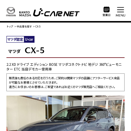
トップ
>
中古車を探す
>
CX-5
CX-5
マツダ
2.2 XD ドライブ エディション BOSE マツダコネクトナビ 地デジ 360°ビューモニ
ター ETC 当店デモカー使用車
販売後も責任のある対応を行うため、ご契約は関東マツダの店舗にアフターサービス来店
が可能なお客様とさせていただきます。
遠方にお住まいのお客様は、ご希望であればお近くのマツダ販売店へご相談ください。