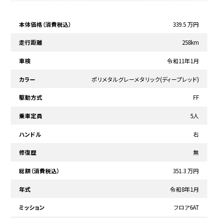
本体価格（消費税込）
339.5 万円
走行距離
258km
車検
令和11年1月
カラー
ポリメタルグレーメタリック(ディープレッド)
駆動方式
FF
乗車定員
5人
ハンドル
右
修復歴
無
総額（消費税込）
351.3 万円
年式
令和8年1月
ミッション
フロア6AT