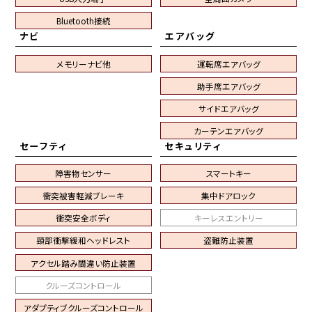
Bluetooth接続
ナビ
エアバッグ
メモリーナビ他
運転席エアバッグ
助手席エアバッグ
サイドエアバッグ
カーテンエアバッグ
セーフティ
セキュリティ
障害物センサー
スマートキー
衝突被害軽減ブレーキ
集中ドアロック
衝突安全ボディ
キーレスエントリー
頸部衝撃緩和ヘッドレスト
盗難防止装置
アクセル踏み間違い防止装置
クルーズコントロール
アダプティブクルーズコントロール