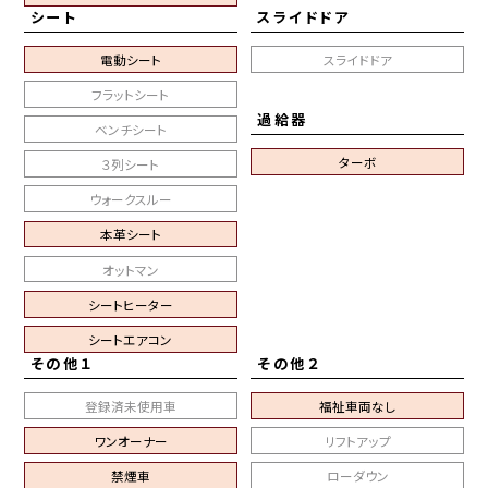
シート
スライドドア
電動シート
スライドドア
フラットシート
過給器
ベンチシート
ターボ
３列シート
ウォークスルー
本革シート
オットマン
シートヒーター
シートエアコン
その他１
その他２
登録済未使用車
福祉車両なし
ワンオーナー
リフトアップ
禁煙車
ローダウン