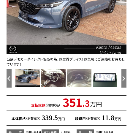
当店デモカーダイレクト販売の為、お買得プライス！お気軽にご連絡をお待ちし
当店デモカーダイレクト販売の為、お買得プライス！お気軽にご連絡をお待ちし
当店デモカーダイレクト販売の為、お買得プライス！お気軽にご連絡をお待ちし
当店デモカーダイレクト販売の為、お買得プライス！お気軽にご連絡をお待ちし
当店デモカーダイレクト販売の為、お買得プライス！お気軽にご連絡をお待ちし
当店デモカーダイレクト販売の為、お買得プライス！お気軽にご連絡をお待ちし
当店デモカーダイレクト販売の為、お買得プライス！お気軽にご連絡をお待ちし
当店デモカーダイレクト販売の為、お買得プライス！お気軽にご連絡をお待ちし
当店デモカーダイレクト販売の為、お買得プライス！お気軽にご連絡をお待ちし
当店デモカーダイレクト販売の為、お買得プライス！お気軽にご連絡をお待ちし
当店デモカーダイレクト販売の為、お買得プライス！お気軽にご連絡をお待ちし
当店デモカーダイレクト販売の為、お買得プライス！お気軽にご連絡をお待ちし
当店デモカーダイレクト販売の為、お買得プライス！お気軽にご連絡をお待ちし
当店デモカーダイレクト販売の為、お買得プライス！お気軽にご連絡をお待ちし
当店デモカーダイレクト販売の為、お買得プライス！お気軽にご連絡をお待ちし
当店デモカーダイレクト販売の為、お買得プライス！お気軽にご連絡をお待ちし
当店デモカーダイレクト販売の為、お買得プライス！お気軽にご連絡をお待ちし
当店デモカーダイレクト販売の為、お買得プライス！お気軽にご連絡をお待ちし
当店デモカーダイレクト販売の為、お買得プライス！お気軽にご連絡をお待ちし
当店デモカーダイレクト販売の為、お買得プライス！お気軽にご連絡をお待ちし
当店デモカーダイレクト販売の為、お買得プライス！お気軽にご連絡をお待ちし
当店デモカーダイレクト販売の為、お買得プライス！お気軽にご連絡をお待ちし
当店デモカーダイレクト販売の為、お買得プライス！お気軽にご連絡をお待ちし
当店デモカーダイレクト販売の為、お買得プライス！お気軽にご連絡をお待ちし
当店デモカーダイレクト販売の為、お買得プライス！お気軽にご連絡をお待ちし
当店デモカーダイレクト販売の為、お買得プライス！お気軽にご連絡をお待ちし
当店デモカーダイレクト販売の為、お買得プライス！お気軽にご連絡をお待ちし
当店デモカーダイレクト販売の為、お買得プライス！お気軽にご連絡をお待ちし
当店デモカーダイレクト販売の為、お買得プライス！お気軽にご連絡をお待ちし
当店デモカーダイレクト販売の為、お買得プライス！お気軽にご連絡をお待ちし
当店デモカーダイレクト販売の為、お買得プライス！お気軽にご連絡をお待ちし
当店デモカーダイレクト販売の為、お買得プライス！お気軽にご連絡をお待ちし
当店デモカーダイレクト販売の為、お買得プライス！お気軽にご連絡をお待ちし
当店デモカーダイレクト販売の為、お買得プライス！お気軽にご連絡をお待ちし
当店デモカーダイレクト販売の為、お買得プライス！お気軽にご連絡をお待ちし
当店デモカーダイレクト販売の為、お買得プライス！お気軽にご連絡をお待ちし
当店デモカーダイレクト販売の為、お買得プライス！お気軽にご連絡をお待ちし
当店デモカーダイレクト販売の為、お買得プライス！お気軽にご連絡をお待ちし
当店デモカーダイレクト販売の為、お買得プライス！お気軽にご連絡をお待ちし
当店デモカーダイレクト販売の為、お買得プライス！お気軽にご連絡をお待ちし
ています！
ています！
ています！
ています！
ています！
ています！
ています！
ています！
ています！
ています！
ています！
ています！
ています！
ています！
ています！
ています！
ています！
ています！
ています！
ています！
ています！
ています！
ています！
ています！
ています！
ています！
ています！
ています！
ています！
ています！
ています！
ています！
ています！
ています！
ています！
ています！
ています！
ています！
ています！
ています！
351
.3
万円
支払総額
（消費税込）
339.5
11.8
本体価格
諸費用
万円
万円
（消費税込）
（消費税込）
年 式
令和8年1月
走行距離
258km
車 検
令和11年1月