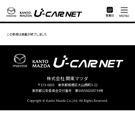
この車両は掲載が終了しました
株式会社 関東マツダ
〒173-0033 東京都板橋区大山西町3-12
東京都公安委員会交付番号 第305550205739号
Copyright © Kanto Mazda Co.,Ltd. All Rights Reserved.