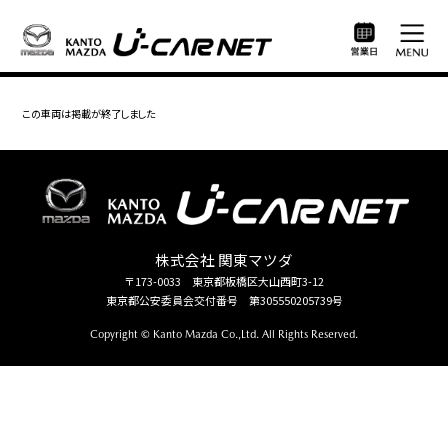
この車両は掲載が終了しました
株式会社 関東マツダ
〒173-0033 東京都板橋区大山西町3-12
東京都公安委員会交付番号 第305550205739号
Copyright © Kanto Mazda Co.,Ltd. All Rights Reserved.