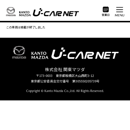
この車両は掲載が終了しました
株式会社 関東マツダ
〒173-0033 東京都板橋区大山西町3-12
東京都公安委員会交付番号 第305550205739号
Copyright © Kanto Mazda Co.,Ltd. All Rights Reserved.