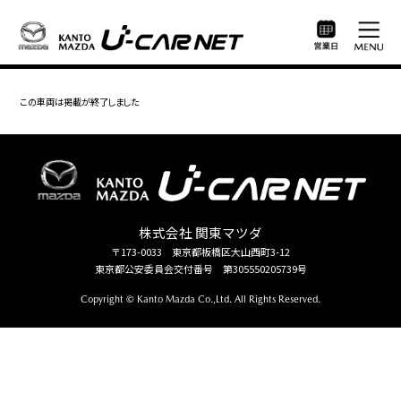
この車両は掲載が終了しました
株式会社 関東マツダ
〒173-0033 東京都板橋区大山西町3-12
東京都公安委員会交付番号 第305550205739号
Copyright © Kanto Mazda Co.,Ltd. All Rights Reserved.