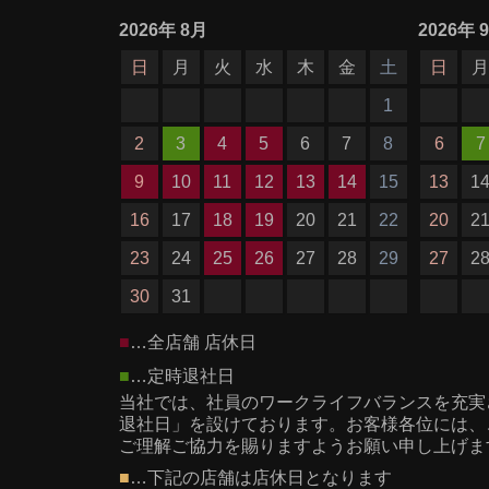
2026
年
8月
2026
年
日
月
火
水
木
金
土
日
1
2
3
4
5
6
7
8
6
7
9
10
11
12
13
14
15
13
1
16
17
18
19
20
21
22
20
2
23
24
25
26
27
28
29
27
2
30
31
■
…全店舗 店休日
■
…定時退社日
当社では、社員のワークライフバランスを充実
退社日」を設けております。お客様各位には、
ご理解ご協力を賜りますようお願い申し上げま
■
…下記の店舗は店休日となります