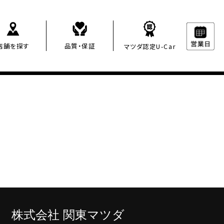
店舗を探す
品質・保証
マツダ認定U-Car
株
式会社 関東マツダ