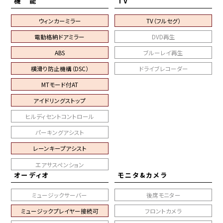
機 能
TV
ウィンカーミラー
TV（フルセグ）
電動格納ドアミラー
DVD再生
ABS
ブルーレイ再生
横滑り防止機構（DSC）
ドライブレコーダー
MTモード付AT
アイドリングストップ
ヒルディセントコントロール
パーキングアシスト
レーンキープアシスト
エアサスペンション
オーディオ
モニタ&カメラ
ミュージックサーバー
後席モニター
ミュージックプレイヤー接続可
フロントカメラ