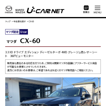
トップ
>
中古車を探す
>
CX-60
CX-60
マツダ
3.3 XD ドライブ エディション ディーゼルターボ 4WD グレージュ色レザーシー
ト 360°ビューモニター
販売後も責任のある対応を行うため、ご契約は関東マツダの店舗にアフターサービス来店
が可能なお客様とさせていただきます。
遠方にお住まいのお客様は、ご希望であればお近くのマツダ販売店へご相談ください。