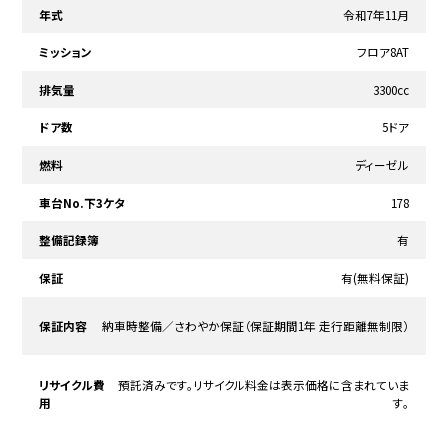
年式
令和7年11月
ミッション
フロア8AT
排気量
3300cc
ドア数
5ドア
燃料
ディーゼル
車台No.下3ケタ
178
整備記録簿
有
保証
有(無料保証)
保証内容
納車時整備／さわやか保証（保証期間1年 走行距離無制限）
リサイクル費
預託済みです。リサイクル料金は表示価格に含まれていま
用
す。