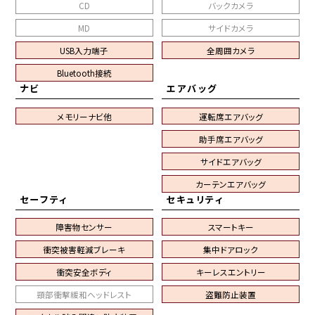
CD
バックカメラ
MD
サイドカメラ
USB入力端子
全周囲カメラ
Bluetooth接続
ナビ
エアバッグ
メモリーナビ他
運転席エアバッグ
助手席エアバッグ
サイドエアバッグ
カーテンエアバッグ
セーフティ
セキュリティ
障害物センサー
スマートキー
衝突被害軽減ブレーキ
集中ドアロック
衝突安全ボディ
キーレスエントリー
頸部衝撃緩和ヘッドレスト
盗難防止装置