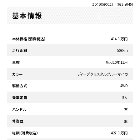
ＩＤ：60590117／(672re045)
基本情報
本体価格（消費税込）
414.0 万円
走行距離
508km
車検
令和10年11月
カラー
ディープクリスタルブルーマイカ
駆動方式
4WD
乗車定員
5人
ハンドル
右
修復歴
無
総額（消費税込）
427.3 万円