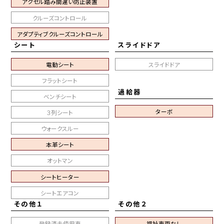
アクセル踏み間違い防止装置
クルーズコントロール
アダプティブクルーズコントロール
シート
スライドドア
電動シート
スライドドア
フラットシート
過給器
ベンチシート
ターボ
３列シート
ウォークスルー
本革シート
オットマン
シートヒーター
シートエアコン
その他１
その他２
登録済未使用車
福祉車両なし