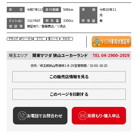
年 式
令和7年11月
走行距離
508km
車 検
令和10年11
月
ミッション
フロア8AT
排気量
3300cc
修復歴
無
保証等
保証有り／整備費込／リ済込
デモＵＰ
ディーゼル
ＥＴＣ
革シート
４ＷＤ
埼玉エリア
関東マツダ 狭山ユーカーランド
TEL 04-2900-2929
住所／埼玉県狭山市根岸1-8-29
営業時間／10:00-18:20
この販売店情報を見る
このページを印刷する
お電話でお問合わせ
見積もり・購入申込