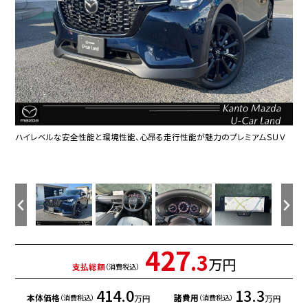
ハイレベルな安全性能と環境性能、心昂る走行性能が魅力のプレミアムＳＵＶ
幅広なインストルメントパネルによってワイドでリッチな空間を表現し、前後に貫
メーター上部には速度などを表示してくれるアクティブ・ドライビング・ディスプ
マツダコネクトの１2.3インチワイドセンターディスプレイです。『Ａｎｄｒｏｉｄ Ａ
８速への多段化によって、なめらかで応答の良い変速とダイレクトな走行性能を
キレイな車内でドライブがより一層快適にお楽しみいただけると思います
フロントシートは心地よいフィット感と高級感あふれるグレージュ色レザーシー
後部座席も広々スペースです。大きな座面とリクライニング機能無しでもゆった
力強いトルクと高い環境性能を誇る直列６気筒ディーゼルエンジンを縦置き配
広々ラゲッジスペースはレジャーやアウトドアにピッタリです。リアシートは４：
既存のＣＸシリーズと比べ、縦方向への広がりを強調したフロントグリルによっ
スタイリッシュなボディーの、シャープな印象のリアビューです
プレスラインを極力排した美しい曲面のサイドビュー。光の反射や景色の映り込
３６０°ビューモニターを搭載しています。パーキングセンサーと合せてお使いい
パワーリアゲート装備！スイッチひとつでリアゲートの開閉ができてとても便利
ＥＴＣ車載器搭載です。スマートＩＣも増えてきており、必須装備といって良い便利
シートヒーター・ステアリングヒーターが装備されていますので、寒い冬の日で
魂動デザインのさらなる深化と進化がひと目で感じられる、新しいスタイリン
純正の２０インチアルミホイールです。大きさ、デザインとも大迫力です
ＳＵＶらしい堂々たる存在感の中に織り込まれた、シンプルな美しさとエレガンス
く骨太な形状のコンソールから力強さを感じさせるインテリアとなっています。
レイが装備されております！この装備によって、視線の移動が少なくなり、より運
ｕｔｏ』『Ａｐｐｌｅ ＣａｒＰｌａｙ』や独自のコネクテッドサービスに対応したイン
実現。
トを採用。今までになく快適にドライブを楽しんでいただける、マツダ自慢のシー
りロングドライブをお楽しみいただけます
置した、ＭＡＺＤＡの新世代プラットフォーム。
２：４の３分割で倒すことができます。後部座席を倒せばたくさんの荷物を積める
て、ＳＵＶらしい堂々とした力強さを表現したフェイスデザイン。
みで動きを表現しています。
ただくことで、安全、安心にお車の取り回しを行っていただけます。
なアイテムです。
装備です
も快適なドライブをお楽しみいただけます！
グ。
を放つ造形。
転に集中いただけます
ターフェイスシステムです。
トです。
フラットなラゲッジスペースになります。
427
.3
万円
支払総額
（消費税込）
414.0
13.3
本体価格
諸費用
万円
万円
（消費税込）
（消費税込）