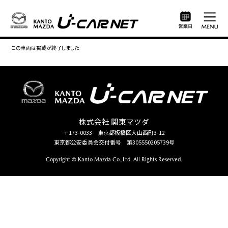
この車両は掲載が終了しました
株式会社 関東マツダ
〒173-0033 東京都板橋区大山西町3-12
東京都公安委員会交付番号 第305550205739号
Copyright © Kanto Mazda Co.,Ltd. All Rights Reserved.