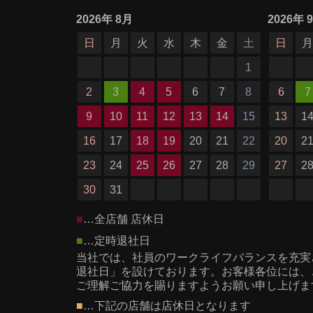
2026
年
8月
2026
年
日
月
火
水
木
金
土
日
1
2
3
4
5
6
7
8
6
7
9
10
11
12
13
14
15
13
1
16
17
18
19
20
21
22
20
2
23
24
25
26
27
28
29
27
2
30
31
■
…全店舗 店休日
■
…定時退社日
当社では、社員のワークライフバランスを充実
退社日」を設けております。お客様各位には、
ご理解ご協力を賜りますようお願い申し上げま
■
…下記の店舗は店休日となります