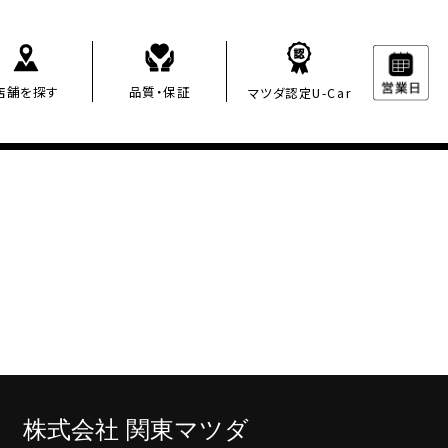
店舗を探す
品質・保証
マツダ認定U-Car
株
式会社 関東マツダ