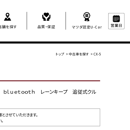
店舗を探す
品質・保証
マツダ認定U-Car
トップ
>
中古車を探す
>
CX-5
Ｈ ｂｌｕｅｔｏｏｔｈ レーンキープ 追従式クル
とさせていただきます。
。