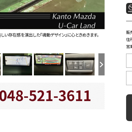
販
美しい存在感を演出した『魂動デザイン』に心ときめきます。
』を楽しみたくなります。是非、クルマに触れてその質感を味
が融合した上質なデザインを採用しました！シンプルながらも
hなどのエンターテーメント機能を凝縮したマツダコネクト！
役立つ３６０°ビューモニターが装備されています。
り防止機構）やＢＳＭ（隣車線上の側・後方からの車両接近を通
たサポート性の高い形状のシートが「人馬一体」感を強く演出
ーズに調整できます。
、体を包み込んでくれるような心地よいフィット感を実現！
前面衝突時には後席乗員の下半身がシートから滑り落ちるこ
トバックにより、様々なシチュエーションに応じた使い方ができ
きます！
相談ください。
により警告。ドライバーの素早い回避操作をサポート致しま
ライバーにお知らせしてくれるブラインドスポットモニタリン
を支援します。
制御して衝突回避をサポートしてくれるＳＢＳ（スマートブレ
いる音楽アプリを車内で楽しめたり、通話が出来ます♪
コネクト（コマンダーコントロール）でスマートフォンを操作して、通話、音
くれるフルオートエアコンを装備！
すので、寒い冬の日でも快適なドライブをお楽しみいただけま
を最適制御し、人馬一体の運転感覚を発揮してくれる６速オ
ートホールド！信号待ちや渋滞中などにブレーキペダルを踏
ステレオ操作や、ハンズフリー通話が楽しめます。
との車間を維持しながら追従走行を行い、長距離でのドライバ
煩わしさから開放してくれるオートライトが装備されています。
カーライフのマストアイテム！
フまで】運転中の映像・音声などを記録して、交通事故やトラブ
ドライビング・ディスプレイ。視線や焦点調節が少なく済み、気
知らせてくれるパーキングセンサーが装着されています。
安心です。前の使用履歴も分かれば安心感もアップ！コレがデ
最大限に生かし上質で快適な走りを実現させたＳＫＹＡＣＴＩ
い視認性を確保し、ＬＥＤならではの省電力化で低燃費にも貢
ます。
ます。体格に関係なく自然でリラックスした運転姿勢をとるこ
是非お任せ下さい！お客様のカーライフにぴったりの自動車
い合わせ下さい！メールでも♪お電話でも♪一目惚れしたお車
すよね。メンテンス商品も取り揃えております。お客様のカ
住
ト！
ーが装着されています。
営業
048-521-3611