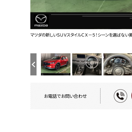
マツダの新しいＳＵＶスタイルＣＸ－５！シーンを選ばない
細部まで作り込まれた造形美！毎日でも運転して『人馬一体
ドライバーを中心に一つ一つ丹念に磨き、力強さと上質さ
ナビやフルセグＴＶ、インターネットラジオやBluetoot
狭い場所での駐車やすれ違いなどでより的確な運転操作に
ＴＣＳ（トラクションコントロールシステム）＆ＤＳＣ（横滑
立体感があり、シート中央部とサイド部をくっきりと分断し
パワーシートを装備！体格や好みに応じたポジションをスム
キメが細かく弾力性に富んだ振動吸収ウレタンの採用により
後席もゆったりとくつろげるスペースを確保し、万が一の
ラゲッジルームの広さはもちろん、4:2:4分割可倒式シー
リアシートも簡単格納ができ、大きな荷物もらくらく収納で
フルセグTVチューナー付！
地図データーの更新ご希望のお客様は販売店スタッフにご
車両が車線を踏み越えそうであると判断すると、ビープ音
後方左右の死角に入ってしまった車両をセンサーが感知しド
ハンドル操作をアシストすることにより車線からの逸脱回避
車や障害物だけでなく人や自転車も検知し、ブレーキを自動
Bluetoothに接続することで、スマートフォンに入って
Apple Carplay・Android Auto対応！マツダ 
温度の設定のみで快適な風量やモードなどを自動調整して
ステアリングヒーターとシートヒーターが装備されていま
アクセルペダルを踏み込む量や速さに応じて変速パターン
ブレーキペダルから足を離しても、停止状態を維持するオ
オーディオリモートコントロールスイッチにより、手元での
ＭＲＣＣ（マツダレーダークルーズコントロール）は先行車
夕暮れ時や連続したトンネルなど、ヘッドライト点・消灯の
ＥＴＣも装着済み!さまざまな特典が受けれるＥＴＣは今や
【別途SDカードの購入が必要です。詳しくは販売店スタッ
車速やナビのルート誘導などを表示してくれるアクティブ・
フロント、リアバンパーには障害物への接近をアラーム音で
取り扱い説明書・整備手帳・スペアキーが揃ってますので
ＣＯ２の排出量の少なさなどディーゼルエンジンの長所を
ＬＥＤヘッドライト装備！明るい白色光で夜間走行時の高
純正アルミホイールがボディデザインをより一層引き立たせ
各タイヤの溝もまだまだ残っております。
負担を感じることなく正確にペダルを操作することが出来
お車の検討時には自動車保険のことも気になりますよね。
中古車はタイミングが重要！コレだと思ったらすぐにお問
購入後はメンテナンスも大切。大事な愛車は長く使いたいで
わってください。
落ち着いたメーターパネルは大人な雰囲気を演出します。
知）、ＬＤＷＳ（車線逸脱警報システム）で安全運転をサポー
しています。
とを抑制する構造になってます。
ます。
す。
グシステム。高速の合流などでも安心できます。
ーキサポート）を装備！
楽を聴いたり、マップで目的地を調べることができます。
す！
ートマ！
み続ける必要がなく、足の疲れを軽減してくれます。
ー負担を軽減させてくれます。
ルが起きた時の正確な状況把握に役立つドライブレコーダ
持ちよく安全に運転を楽しめます。
ィーラー購入のメリットです！
Ｖ－Ｄを搭載！
献しています。
とが可能です♪
保険をご提案致します。
はすぐにご連絡ください♪
ーライフを全面的にサポート致します！
お電話でお問い合わせ