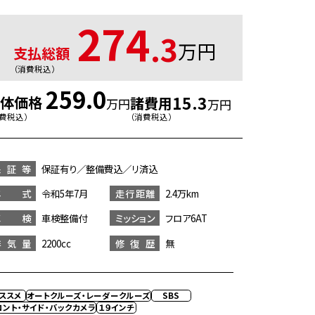
274
.3
万円
支払総額
（消費税込）
259.0
15.3
本体価格
諸費用
万円
万円
消費税込）
（消費税込）
保証等
保証有り／整備費込／リ済込
年 式
令和5年7月
走行距離
2.4万km
車 検
車検整備付
ミッション
フロア6AT
排気量
2200cc
修復歴
無
ススメ
オートクルーズ・レーダークルーズ
SBS
ロント・サイド・バックカメラ
１９インチ