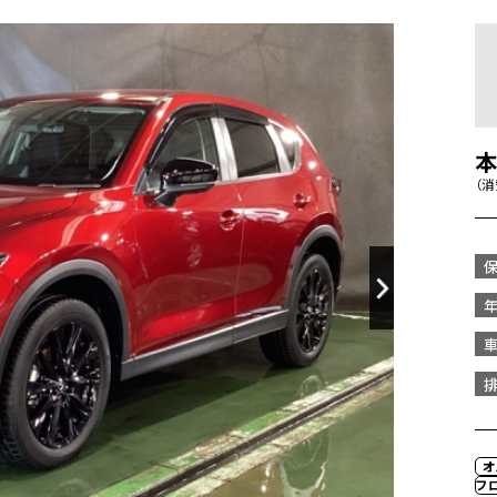
（
オ
フ