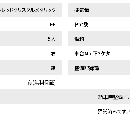
ルレッドクリスタルメタリック
排気量
FF
ドア数
5人
燃料
右
車台No.下3ケタ
無
整備記録簿
有(無料保証)
納車時整備／さ
預託済みです。