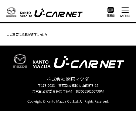
この車両は掲載が終了しました
株式会社 関東マツダ
〒173-0033 東京都板橋区大山西町3-12
東京都公安委員会交付番号 第305550205739号
Copyright © Kanto Mazda Co.,Ltd. All Rights Reserved.