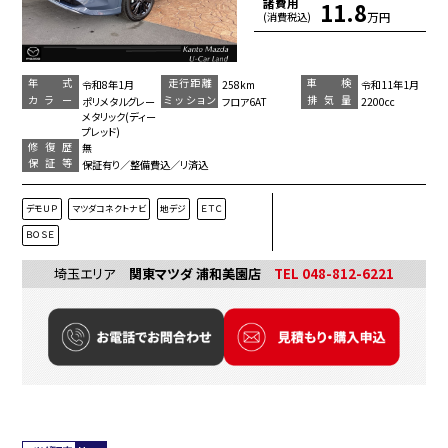
諸費用
11.8
万円
(消費税込)
年 式
走行距離
車 検
令和8年1月
258km
令和11年1月
カラー
ミッション
排気量
ポリメタルグレー
フロア6AT
2200cc
メタリック(ディー
プレッド)
修復歴
無
保証等
保証有り／整備費込／リ済込
デモＵＰ
マツダコネクトナビ
地デジ
ＥＴＣ
ＢＯＳＥ
埼玉エリア
関東マツダ 浦和美園店
TEL 048-812-6221