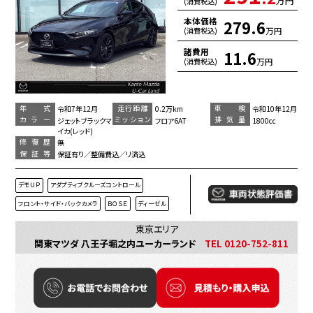
万円
(消費税込)
本体価格
279.6
万円
(消費税込)
諸費用
11.6
万円
(消費税込)
年 式
走行距離
車 検
令和7年12月
0.2万km
令和10年12月
カラー
ミッション
排気量
ジェットブラックマ
フロア6AT
1800cc
イカ(レッド)
修復歴
無
保証等
保証有り／整備費込／リ済込
デモＵＰ
アダプティブクルーズコントロール
フロント・サイド・バックカメラ
ＢＯＳＥ
ディーゼル
東京エリア
関東マツダ 八王子堀之内ユーカーランド
TEL 0120-752-811