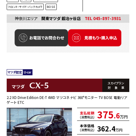
フロント・サイド・バックカメラ
ＢＯＳＥ
神奈川エリア
関東マツダ 鍛冶ヶ谷店
TEL 045-897-3931
CX-5
スカイプラン
マツダ
対象車
2.2 XD Drive Edition DE-T 4WD マツコネナビ 360°モニター TV BOSE 電動リア
ゲート ETC
375
支払総額
.6
万円
(消費税込)
本体価格
362.4
万円
(消費税込)