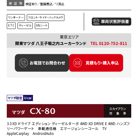
保証等
保証有り／整備費込／リ済込
ワンオーナー
フロント・サイド・バックカメラ
ＥＴＣ
ディーゼル
3列シート
東京エリア
関東マツダ 八王子堀之内ユーカーランド
TEL 0120-752-811
CX-80
スカイプラン
マツダ
対象車
3.3 XD ドライブ エディション ディーゼルターボ 4WD XD DRIVE E 4WD ハンズフ
リーパワーゲート 車載通信機 エマージェンシーコール TV
AppleCarplay AndroidAuto