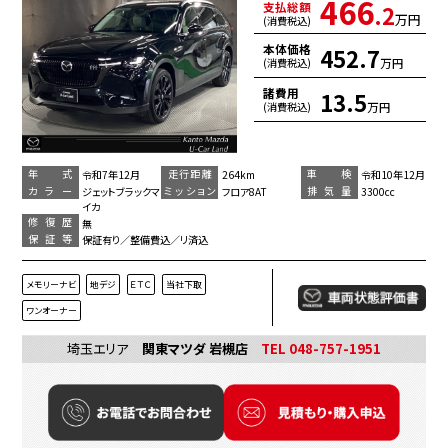
466
支払総額
.2
万円
(消費税込)
本体価格
452.7
万円
(消費税込)
諸費用
13.5
万円
(消費税込)
年 式
走行距離
車 検
令和7年12月
264km
令和10年12月
カラー
ミッション
排気量
ジェットブラックマ
フロア8AT
3300cc
イカ
修復歴
無
保証等
保証有り／整備費込／リ済込
メモリーナビ
地デジ
ＥＴＣ
当社下取
ワンオーナー
埼玉エリア
関東マツダ 岩槻店
TEL 048-757-1951