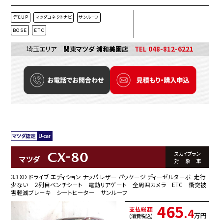
デモＵＰ
マツダコネクトナビ
サンルーフ
ＢＯＳＥ
ＥＴＣ
埼玉エリア
関東マツダ 浦和美園店
TEL 048-812-6221
CX-80
スカイプラン
マツダ
対象車
3.3 XD ドライブ エディション ナッパ レザー パッケージ ディーゼルターボ 走行
少ない ２列目ベンチシート 電動リアゲート 全周囲カメラ ETC 衝突被
害軽減ブレーキ シートヒーター サンルーフ
465
支払総額
.4
万円
(消費税込)