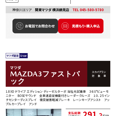
神奈川エリア
関東マツダ 横浜鶴見店
TEL 045-580-5780
マツダ
MAZDA3ファストバ
スカイプラン
対象車
ック
1.8 XD ドライブ エディション ディーゼルターボ 当社元試乗車 ３６０°ビューモ
ニター BOSEサウンド 全車速追従機能付きレーダークルーズ １０．２５イン
チセンターディスプレイ 衝突被害軽減ブレーキ レーンキープアシスト アッ
プルカープレイ アンド
291
支払総額
.2