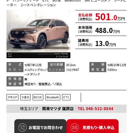
ーター シートベンチレーション
501
支払総額
.0
万円
(消費税込)
本体価格
488.0
万円
(消費税込)
諸費用
13.0
万円
(消費税込)
年 式
走行距離
車 検
令和7年12月
301km
令和10年12月
カラー
ミッション
排気量
メルティングカッパ
フロア8AT
3300cc
ーメタリック
修復歴
無
保証等
保証有り／整備費込／リ済込
デモＵＰ
少走行
ＢＯＳＥ
Bluetooth
ＥＴＣ
埼玉エリア
関東マツダ 籠原店
TEL 048-532-8844