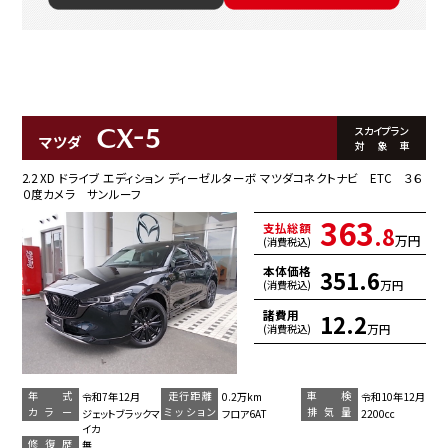
CX-5
スカイプラン
マツダ
対象車
2.2 XD ドライブ エディション ディーゼルターボ マツダコネクトナビ ETC ３６
０度カメラ サンルーフ
363
支払総額
.8
万円
(消費税込)
本体価格
351.6
万円
(消費税込)
諸費用
12.2
万円
(消費税込)
年 式
走行距離
車 検
令和7年12月
0.2万km
令和10年12月
カラー
ミッション
排気量
ジェットブラックマ
フロア6AT
2200cc
イカ
修復歴
無