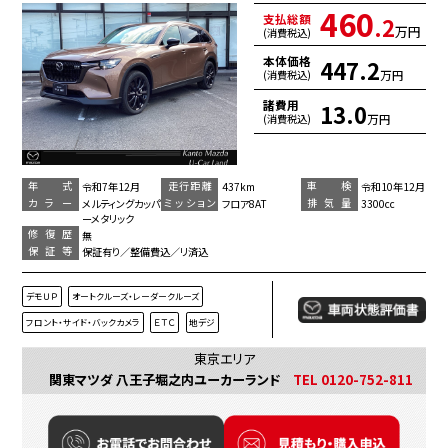
460
支払総額
.2
万円
(消費税込)
本体価格
447.2
万円
(消費税込)
諸費用
13.0
万円
(消費税込)
年 式
走行距離
車 検
令和7年12月
437km
令和10年12月
カラー
ミッション
排気量
メルティングカッパ
フロア8AT
3300cc
ーメタリック
修復歴
無
保証等
保証有り／整備費込／リ済込
デモＵＰ
オートクルーズ・レーダークルーズ
フロント・サイド・バックカメラ
ＥＴＣ
地デジ
東京エリア
関東マツダ 八王子堀之内ユーカーランド
TEL 0120-752-811