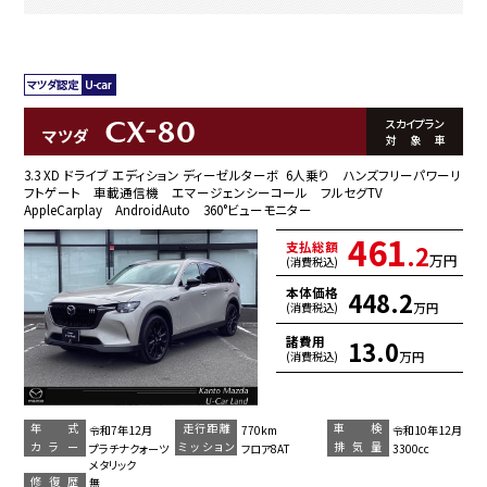
CX-80
スカイプラン
マツダ
対象車
3.3 XD ドライブ エディション ディーゼルターボ 6人乗り ハンズフリーパワーリ
フトゲート 車載通信機 エマージェンシーコール フルセグTV
AppleCarplay AndroidAuto 360°ビューモニター
461
支払総額
.2
万円
(消費税込)
本体価格
448.2
万円
(消費税込)
諸費用
13.0
万円
(消費税込)
年 式
走行距離
車 検
令和7年12月
770km
令和10年12月
カラー
ミッション
排気量
プラチナクォーツ
フロア8AT
3300cc
メタリック
修復歴
無