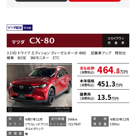
CX-80
スカイプラン
マツダ
対象車
3.3 XD ドライブ エディション ディーゼルターボ 4WD 試乗車アップ 特別仕
様車 BOSE 360モニター ETC
464
支払総額
.8
万円
(消費税込)
本体価格
451.3
万円
(消費税込)
諸費用
13.5
万円
(消費税込)
年 式
走行距離
車 検
令和7年12月
366km
令和10年12月
カラー
ミッション
排気量
ソウルレッドクリス
フロア8AT
3300cc
タルメタリック
修復歴
無