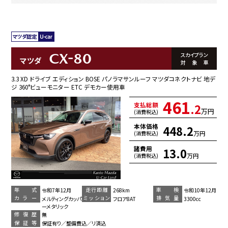
CX-80
スカイプラン
マツダ
対象車
3.3 XD ドライブ エディション BOSE パノラマサンルーフ マツダコネクトナビ 地デ
ジ 360°ビューモニター ETC デモカー使用車
461
支払総額
.2
万円
(消費税込)
本体価格
448.2
万円
(消費税込)
諸費用
13.0
万円
(消費税込)
年 式
走行距離
車 検
令和7年12月
268km
令和10年12月
カラー
ミッション
排気量
メルティングカッパ
フロア8AT
3300cc
ーメタリック
修復歴
無
保証等
保証有り／整備費込／リ済込