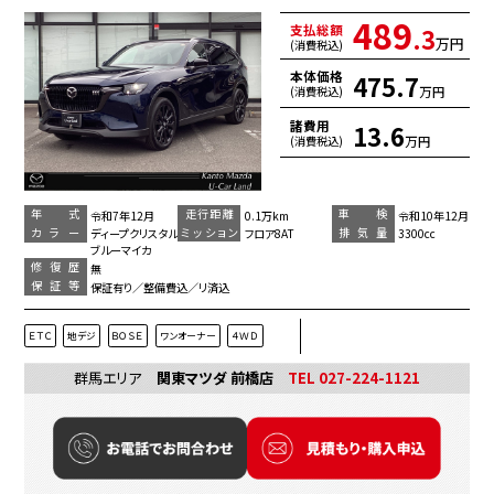
489
支払総額
.3
万円
(消費税込)
本体価格
475.7
万円
(消費税込)
諸費用
13.6
万円
(消費税込)
年 式
走行距離
車 検
令和7年12月
0.1万km
令和10年12月
カラー
ミッション
排気量
ディープクリスタル
フロア8AT
3300cc
ブルーマイカ
修復歴
無
保証等
保証有り／整備費込／リ済込
ＥＴＣ
地デジ
ＢＯＳＥ
ワンオーナー
４ＷＤ
群馬エリア
関東マツダ 前橋店
TEL 027-224-1121