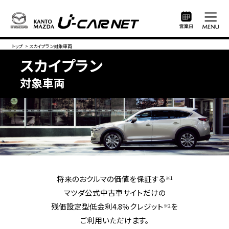
トップ
>
スカイプラン対象車両
スカイプラン
対象車両
将来のおクルマの価値を保証する
※1
マツダ公式中古車サイトだけの
残価設定型低金利4.8％クレジット
を
※2
ご利用いただけます。