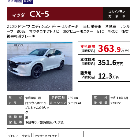
CX-5
スカイプラン
マツダ
対象車
2.2 XD ドライブ エディション ディーゼルターボ 当社試乗車 禁煙車 サンル
ーフ BOSE マツダコネクトナビ 360°ビューモニター ETC MRCC 衝突
被害軽減ブレーキ
363
支払総額
.9
万円
(消費税込)
本体価格
351.6
万円
(消費税込)
諸費用
12.3
万円
(消費税込)
年 式
走行距離
車 検
令和8年1月
789km
令和11年1月
カラー
ミッション
排気量
ロジウムホワイト
フロア6AT
2200cc
プレミアムメタリッ
ク
修復歴
無
保証等
保証有り／整備費込／リ済込
デモＵＰ
少走行
マツダコネクトナビ