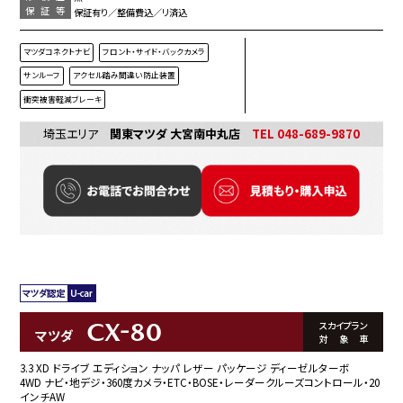
保証等
保証有り／整備費込／リ済込
マツダコネクトナビ
フロント・サイド・バックカメラ
サンルーフ
アクセル踏み間違い防止装置
衝突被害軽減ブレーキ
埼玉エリア
関東マツダ 大宮南中丸店
TEL 048-689-9870
CX-80
スカイプラン
マツダ
対象車
3.3 XD ドライブ エディション ナッパ レザー パッケージ ディーゼルターボ
4WD ナビ・地デジ・360度カメラ・ETC・BOSE・レーダークルーズコントロール・20
インチAW