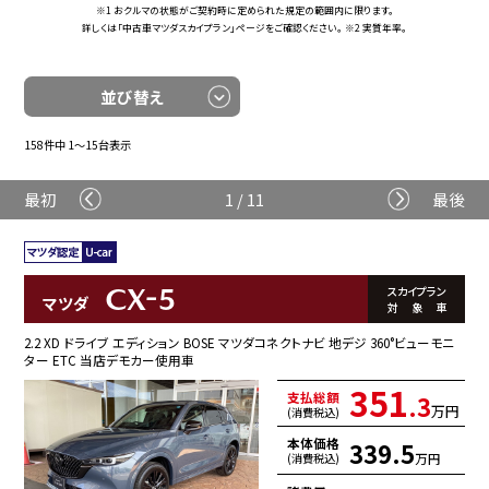
※1 おクルマの状態がご契約時に定められた規定の範囲内に限ります。
詳しくは「中古車マツダスカイプラン」ページをご確認ください。 ※2 実質年率。
並び替え
158件中 1〜15台表示
最初
1 / 11
最後
CX-5
スカイプラン
マツダ
対象車
2.2 XD ドライブ エディション BOSE マツダコネクトナビ 地デジ 360°ビューモニ
ター ETC 当店デモカー使用車
351
支払総額
.3
万円
(消費税込)
本体価格
339.5
万円
(消費税込)