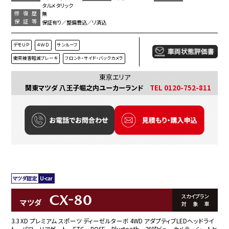
タルメタリック
修復歴
無
保証等
保証有り／整備費込／リ済込
デモＵＰ
４ＷＤ
サンルーフ
衝突被害軽減ブレーキ
フロント・サイド・バックカメラ
東京エリア
関東マツダ 八王子堀之内ユーカーランド
TEL 0120-752-811
CX-80
スカイプラン
マツダ
対象車
3.3 XD プレミアム スポーツ ディーゼルターボ 4WD アダプティブLEDヘッドライ
ト パワーリアゲート ETC BOSE Bluetooth 360°ビューカメラ シートヒ