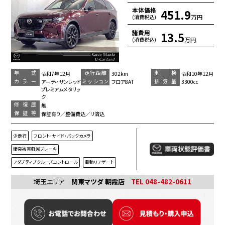
本体価格
451.9
万円
(消費税込)
諸費用
13.5
万円
(消費税込)
年 式
走行距離
車 検
令和7年12月
302km
令和10年12月
カラー
ミッション
排気量
アーティザンレッド
フロア8AT
3300cc
プレミアムメタリッ
ク
修復歴
無
保証等
保証有り／整備費込／リ済込
少走行
フロント・サイド・バックカメラ
衝突被害軽減ブレーキ
アダプティブクルーズコントロール
電動リアゲート
埼玉エリア
関東マツダ 朝霞店
TEL 048-482-0611