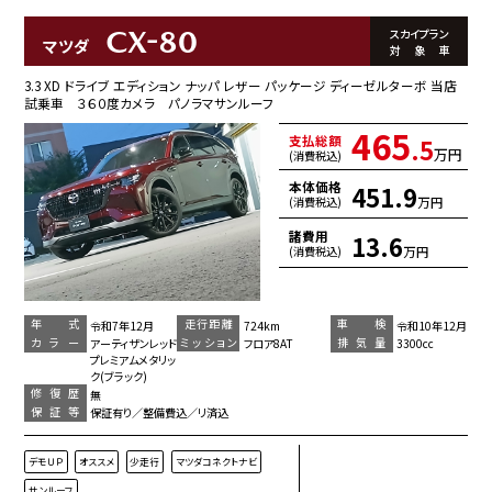
CX-80
スカイプラン
マツダ
対象車
3.3 XD ドライブ エディション ナッパ レザー パッケージ ディーゼルターボ 当店
試乗車 ３６０度カメラ パノラマサンルーフ
465
支払総額
.5
万円
(消費税込)
本体価格
451.9
万円
(消費税込)
諸費用
13.6
万円
(消費税込)
年 式
走行距離
車 検
令和7年12月
724km
令和10年12月
カラー
ミッション
排気量
アーティザンレッド
フロア8AT
3300cc
プレミアムメタリッ
ク(ブラック)
修復歴
無
保証等
保証有り／整備費込／リ済込
デモＵＰ
オススメ
少走行
マツダコネクトナビ
サンルーフ