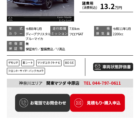
諸費用
13.2
万円
(消費税込)
年 式
走行距離
車 検
令和8年1月
730km
令和11年1月
カラー
ミッション
排気量
ディープクリスタル
フロア6AT
2200cc
ブルーマイカ
修復歴
無
保証等
保証有り／整備費込／リ済込
デモＵＰ
革シート
マツダコネクトナビ
ＢＯＳＥ
フロント・サイド・バックカメラ
神奈川エリア
関東マツダ 中原店
TEL 044-797-0611