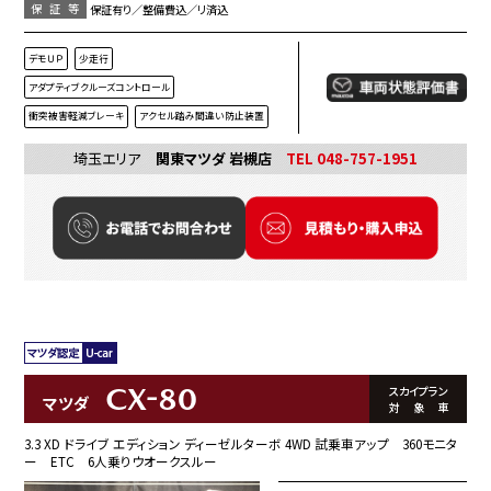
保証等
保証有り／整備費込／リ済込
デモＵＰ
少走行
アダプティブクルーズコントロール
衝突被害軽減ブレーキ
アクセル踏み間違い防止装置
埼玉エリア
関東マツダ 岩槻店
TEL 048-757-1951
CX-80
スカイプラン
マツダ
対象車
3.3 XD ドライブ エディション ディーゼルターボ 4WD 試乗車アップ 360モニタ
ー ETC 6人乗りウオークスルー