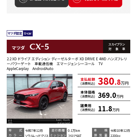
CX-5
スカイプラン
マツダ
対象車
2.2 XD ドライブ エディション ディーゼルターボ XD DRIVE E 4WD ハンズフレリ
ーパワーゲート 車載通信機 エマージェンシーコール TV
AppleCarplay AndroidAuto
380
支払総額
.8
万円
(消費税込)
本体価格
369.0
万円
(消費税込)
諸費用
11.8
万円
(消費税込)
年 式
走行距離
車 検
令和7年12月
0.1万km
令和10年12月
カラー
ミッション
排気量
ソウルレッドクリス
フロア6AT
2200cc