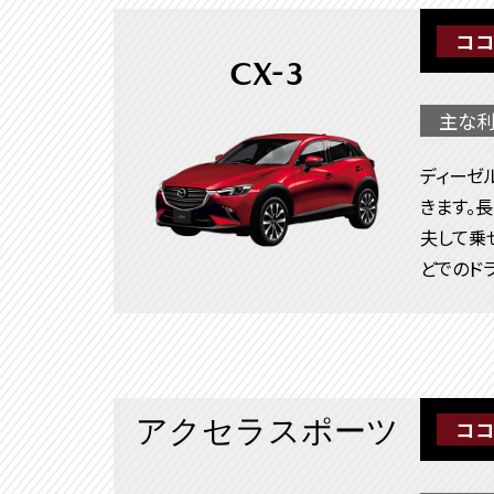
ココ
CX-3
主な利
ディーゼ
きます。
夫して乗
どでのド
アクセラスポーツ
ココ