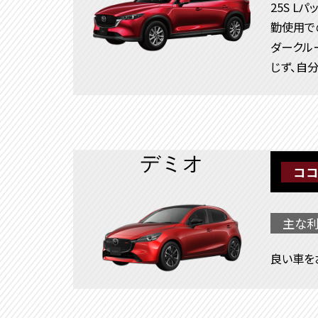
25S 
勤使用で
ダークル
じず、自
デミオ
ココ
主な利
良い車を