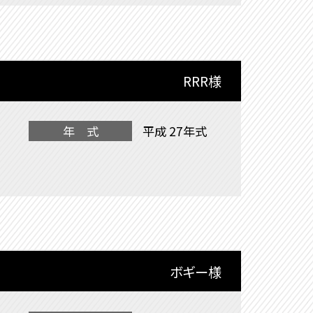
RRR様
年 式
平成 27年式
ボギー様