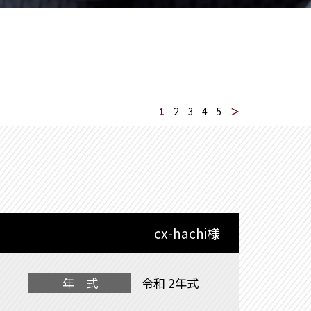
1
2
3
4
5
＞
cx-hachi様
年 式
令和 2年式