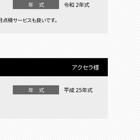
年 式
令和 2年式
月点検サービスも良いです。
アクセラ様
年 式
平成 25年式