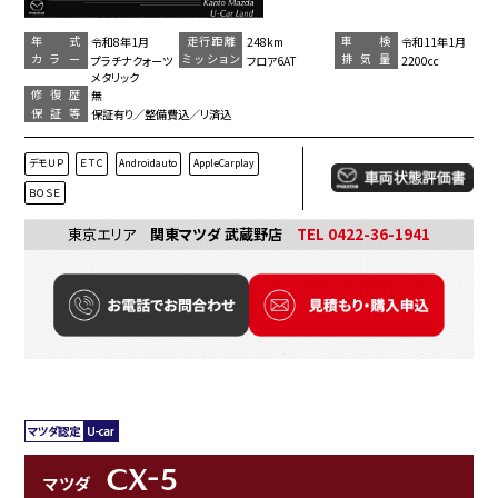
年 式
走行距離
車 検
令和8年1月
248km
令和11年1月
カラー
ミッション
排気量
プラチナクォーツ
フロア6AT
2200cc
メタリック
修復歴
無
保証等
保証有り／整備費込／リ済込
デモＵＰ
ＥＴＣ
Androidauto
AppleCarplay
ＢＯＳＥ
東京エリア
関東マツダ 武蔵野店
TEL 0422-36-1941
CX-5
マツダ