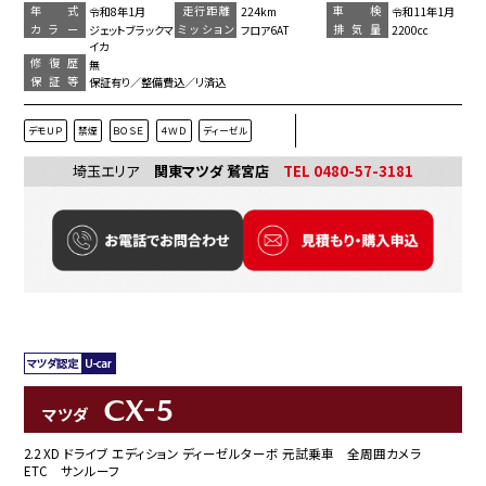
年 式
走行距離
車 検
令和8年1月
224km
令和11年1月
カラー
ミッション
排気量
ジェットブラックマ
フロア6AT
2200cc
イカ
修復歴
無
保証等
保証有り／整備費込／リ済込
デモＵＰ
禁煙
ＢＯＳＥ
４ＷＤ
ディーゼル
埼玉エリア
関東マツダ 鷲宮店
TEL 0480-57-3181
CX-5
マツダ
2.2 XD ドライブ エディション ディーゼルターボ 元試乗車 全周囲カメラ
ETC サンルーフ