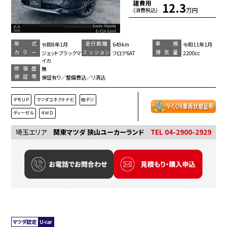
諸費用
12.3
万円
(消費税込)
年 式
走行距離
車 検
令和8年1月
649km
令和11年1月
カラー
ミッション
排気量
ジェットブラックマ
フロア6AT
2200cc
イカ
修復歴
無
保証等
保証有り／整備費込／リ済込
デモＵＰ
マツダコネクトナビ
地デジ
ディーゼル
４ＷＤ
埼玉エリア
関東マツダ 狭山ユーカーランド
TEL 04-2900-2929