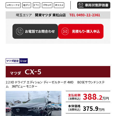
メモリーナビ
地デジ
ＥＴＣ
デモＵＰ
オススメ
埼玉エリア
関東マツダ 東松山店
TEL 0493-22-2361
CX-5
マツダ
2.2 XD ドライブ エディション ディーゼルターボ 4WD BOSEサウンドシステ
ム 360°ビューモニター
388
支払総額
.2
万円
(消費税込)
本体価格
375.9
万円
(消費税込)