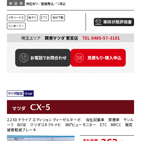
保証等
保証有り／整備費込／リ済込
メモリーナビ
地デジ
ＥＴＣ
当社下取
ワンオーナー
埼玉エリア
関東マツダ 鷲宮店
TEL 0480-57-3181
CX-5
マツダ
2.2 XD ドライブ エディション ディーゼルターボ 当社試乗車 禁煙車 サンル
ーフ BOSE マツダコネクトナビ 360°ビューモニター ETC MRCC 衝突
被害軽減ブレーキ
支払総額