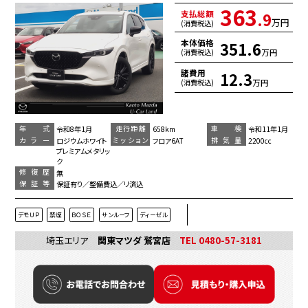
363
支払総額
.9
万円
(消費税込)
本体価格
351.6
万円
(消費税込)
諸費用
12.3
万円
(消費税込)
年 式
走行距離
車 検
令和8年1月
658km
令和11年1月
カラー
ミッション
排気量
ロジウムホワイト
フロア6AT
2200cc
プレミアムメタリッ
ク
修復歴
無
保証等
保証有り／整備費込／リ済込
デモＵＰ
禁煙
ＢＯＳＥ
サンルーフ
ディーゼル
埼玉エリア
関東マツダ 鷲宮店
TEL 0480-57-3181