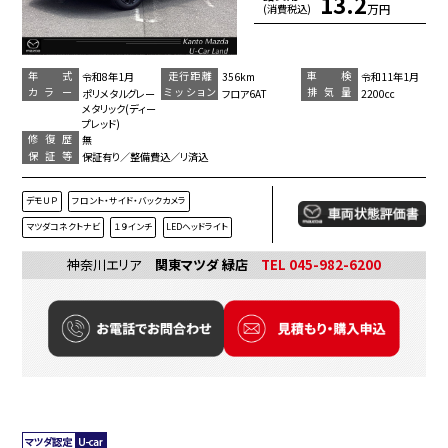
13.2
万円
(消費税込)
年 式
走行距離
車 検
令和8年1月
356km
令和11年1月
カラー
ミッション
排気量
ポリメタルグレー
フロア6AT
2200cc
メタリック(ディー
プレッド)
修復歴
無
保証等
保証有り／整備費込／リ済込
デモＵＰ
フロント・サイド・バックカメラ
マツダコネクトナビ
１９インチ
LEDヘッドライト
神奈川エリア
関東マツダ 緑店
TEL 045-982-6200