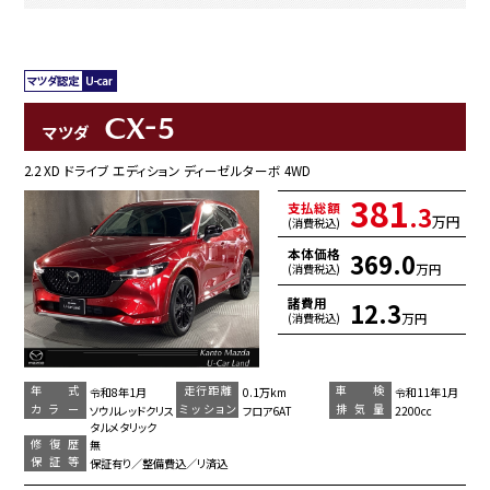
CX-5
マツダ
2.2 XD ドライブ エディション ディーゼルターボ 4WD
381
支払総額
.3
万円
(消費税込)
本体価格
369.0
万円
(消費税込)
諸費用
12.3
万円
(消費税込)
年 式
走行距離
車 検
令和8年1月
0.1万km
令和11年1月
カラー
ミッション
排気量
ソウルレッドクリス
フロア6AT
2200cc
タルメタリック
修復歴
無
保証等
保証有り／整備費込／リ済込