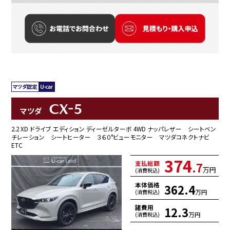
CX-5
マツダ
2.2 XD ドライブ エディション ディーゼルターボ 4WD ナッパレザー シートベン
チレーション シートヒーター ３６０°ビューモニター マツダコネクトナビ
ETC
374
支払総額
.7
万円
(消費税込)
本体価格
362.4
万円
(消費税込)
諸費用
12.3
万円
(消費税込)