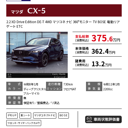
CX-5
マツダ
2.2 XD Drive Edition DE-T 4WD マツコネナビ 360°モニター TV BOSE 電動リア
ゲート ETC
375
支払総額
.6
万円
(消費税込)
本体価格
362.4
万円
(消費税込)
諸費用
13.2
万円
(消費税込)
年 式
走行距離
車 検
令和8年1月
730km
令和11年1月
カラー
ミッション
排気量
ディープクリスタル
フロア6AT
2200cc
ブルーマイカ
修復歴
無
保証等
保証有り／整備費込／リ済込
デモＵＰ
革シート
マツダコネクトナビ
ＢＯＳＥ
フロント・サイド・バックカメラ