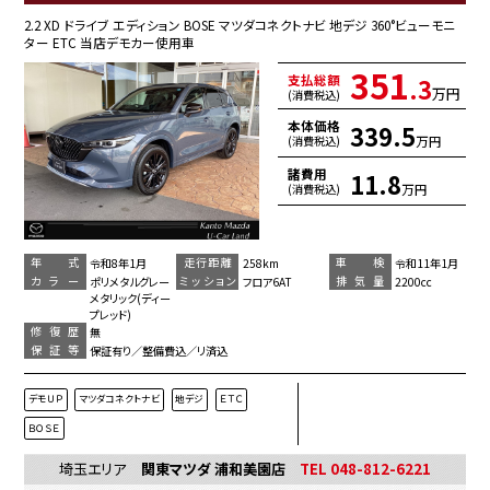
2.2 XD ドライブ エディション BOSE マツダコネクトナビ 地デジ 360°ビューモニ
ター ETC 当店デモカー使用車
351
支払総額
.3
万円
(消費税込)
本体価格
339.5
万円
(消費税込)
諸費用
11.8
万円
(消費税込)
年 式
走行距離
車 検
令和8年1月
258km
令和11年1月
カラー
ミッション
排気量
ポリメタルグレー
フロア6AT
2200cc
メタリック(ディー
プレッド)
修復歴
無
保証等
保証有り／整備費込／リ済込
デモＵＰ
マツダコネクトナビ
地デジ
ＥＴＣ
ＢＯＳＥ
埼玉エリア
関東マツダ 浦和美園店
TEL 048-812-6221