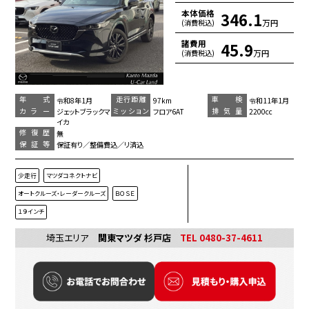
本体価格
346.1
万円
(消費税込)
諸費用
45.9
万円
(消費税込)
年 式
走行距離
車 検
令和8年1月
97km
令和11年1月
カラー
ミッション
排気量
ジェットブラックマ
フロア6AT
2200cc
イカ
修復歴
無
保証等
保証有り／整備費込／リ済込
少走行
マツダコネクトナビ
オートクルーズ・レーダークルーズ
ＢＯＳＥ
１９インチ
埼玉エリア
関東マツダ 杉戸店
TEL 0480-37-4611