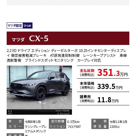
CX-5
マツダ
2.2 XD ドライブ エディション ディーゼルターボ 10.25インチセンターディスプレ
イ 衝突被害軽減ブレーキ AT誤発進抑制制御 レーンキープアシスト 車線
逸脱警報 ブラインドスポットモニタリング カープレイ対応
351
支払総額
.3
万円
(消費税込)
本体価格
339.5
万円
(消費税込)
諸費用
11.8
万円
(消費税込)
年 式
走行距離
車 検
令和8年1月
0.3万km
令和11年1月
カラー
ミッション
排気量
マシングレープレ
フロア6AT
2200cc
ミアムメタリック
修復歴