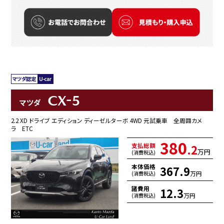
CX-5
マツダ
2.2 XD ドライブ エディション ディーゼルターボ 4WD 元試乗車 全周囲カメ
ラ ETC
380
支払総額
.2
万円
(消費税込)
本体価格
367.9
万円
(消費税込)
諸費用
12.3
万円
(消費税込)