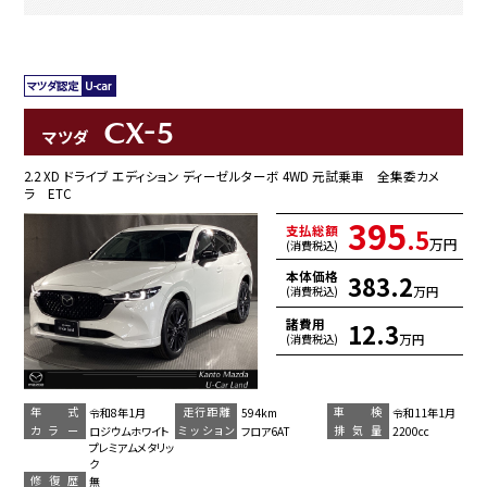
CX-5
マツダ
2.2 XD ドライブ エディション ディーゼルターボ 4WD 元試乗車 全集委カメ
ラ ETC
395
支払総額
.5
万円
(消費税込)
本体価格
383.2
万円
(消費税込)
諸費用
12.3
万円
(消費税込)
年 式
走行距離
車 検
令和8年1月
594km
令和11年1月
カラー
ミッション
排気量
ロジウムホワイト
フロア6AT
2200cc
プレミアムメタリッ
ク
修復歴
無