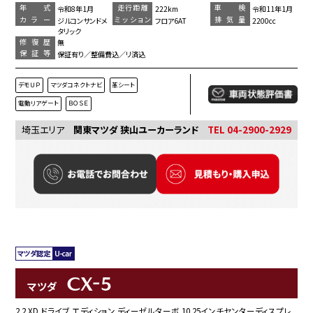
年 式
走行距離
車 検
令和8年1月
222km
令和11年1月
カラー
ミッション
排気量
ジルコンサンドメ
フロア6AT
2200cc
タリック
修復歴
無
保証等
保証有り／整備費込／リ済込
デモＵＰ
マツダコネクトナビ
革シート
電動リアゲート
ＢＯＳＥ
埼玉エリア
関東マツダ 狭山ユーカーランド
TEL 04-2900-2929
CX-5
マツダ
2.2 XD ドライブ エディション ディーゼルターボ 10.25インチセンターディスプレ