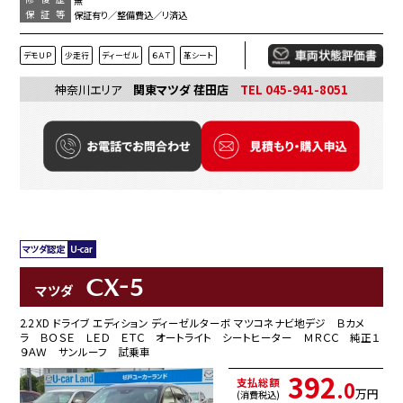
無
保証等
保証有り／整備費込／リ済込
デモＵＰ
少走行
ディーゼル
６ＡＴ
革シート
神奈川エリア
関東マツダ 荏田店
TEL 045-941-8051
CX-5
マツダ
2.2 XD ドライブ エディション ディーゼルターボ マツコネナビ地デジ Ｂカメ
ラ ＢＯＳＥ ＬＥＤ ＥＴＣ オートライト シートヒーター ＭＲＣＣ 純正１
９ＡＷ サンルーフ 試乗車
392
支払総額
.0
万円
(消費税込)