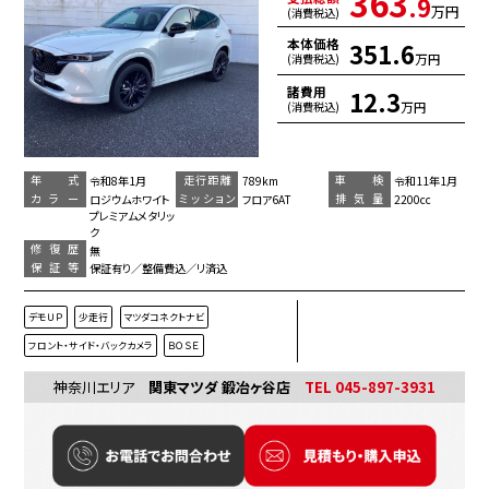
363
.9
万円
(消費税込)
本体価格
351.6
万円
(消費税込)
諸費用
12.3
万円
(消費税込)
年 式
走行距離
車 検
令和8年1月
789km
令和11年1月
カラー
ミッション
排気量
ロジウムホワイト
フロア6AT
2200cc
プレミアムメタリッ
ク
修復歴
無
保証等
保証有り／整備費込／リ済込
デモＵＰ
少走行
マツダコネクトナビ
フロント・サイド・バックカメラ
ＢＯＳＥ
神奈川エリア
関東マツダ 鍛冶ヶ谷店
TEL 045-897-3931