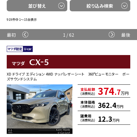
並び替え
絞り込み検索
919件中 1〜15台表示
最初
1 / 62
最後
CX-5
マツダ
XD ドライブ エディション 4WD ナッパレザーシート 360°ビューモニター ボー
ズサウンドシステム
374
支払総額
.7
万円
(消費税込)
本体価格
362.4
万円
(消費税込)
諸費用
12.3
万円
(消費税込)