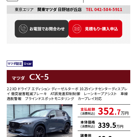
東京エリア
関東マツダ 日野旭が丘店
TEL 042-584-5911
CX-5
マツダ
2.2 XD ドライブ エディション ディーゼルターボ 10.25インチセンターディスプレ
イ 衝突被害軽減ブレーキ AT誤発進抑制制御 レーンキープアシスト 車線
逸脱警報 ブラインドスポットモニタリング カープレイ対応
352
支払総額
.7
万円
(消費税込)
本体価格
339.5
万円
(消費税込)
諸費用