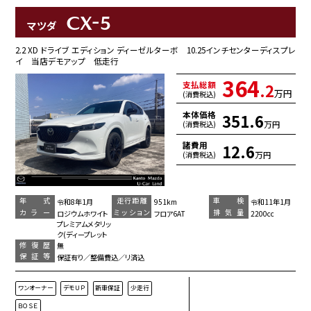
CX-5
マツダ
2.2 XD ドライブ エディション ディーゼルターボ 10.25インチセンターディスプレ
イ 当店デモアップ 低走行
364
支払総額
.2
万円
(消費税込)
本体価格
351.6
万円
(消費税込)
諸費用
12.6
万円
(消費税込)
年 式
走行距離
車 検
令和8年1月
951km
令和11年1月
カラー
ミッション
排気量
ロジウムホワイト
フロア6AT
2200cc
プレミアムメタリッ
ク(ディープレット
修復歴
無
保証等
保証有り／整備費込／リ済込
ワンオーナー
デモＵＰ
新車保証
少走行
ＢＯＳＥ